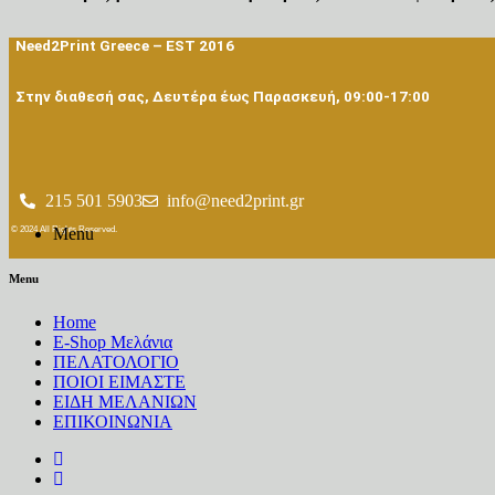
Need2Print Greece – EST 2016
Στην διαθεσή σας, Δευτέρα έως Παρασκευή, 09:00-17:00
215 501 5903
info@need2print.gr
Menu
© 2024 All Rights Reserved.
Menu
Home
E-Shop Μελάνια
ΠΕΛΑΤΟΛΟΓΙΟ
ΠΟΙΟΙ ΕΙΜΑΣΤΕ
ΕΙΔΗ ΜΕΛΑΝΙΩΝ
ΕΠΙΚΟΙΝΩΝΙΑ