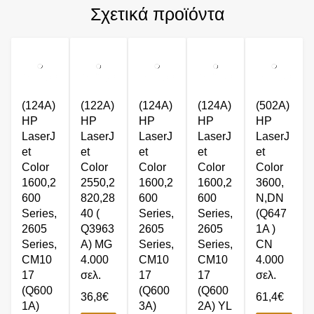
Σχετικά προϊόντα
(124A)
(122A)
(124A)
(124A)
(502A)
HP
HP
HP
HP
HP
LaserJ
LaserJ
LaserJ
LaserJ
LaserJ
et
et
et
et
et
Color
Color
Color
Color
Color
1600,2
2550,2
1600,2
1600,2
3600,
600
820,28
600
600
N,DN
Series,
40 (
Series,
Series,
(Q647
2605
Q3963
2605
2605
1A )
Series,
A) MG
Series,
Series,
CN
CM10
4.000
CM10
CM10
4.000
17
σελ.
17
17
σελ.
(Q600
(Q600
(Q600
36,8
€
61,4
€
1A)
3A)
2A) YL