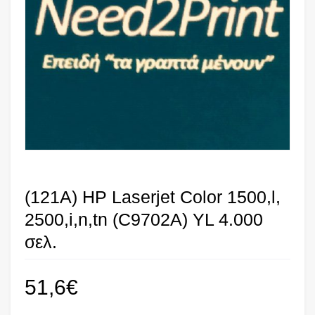
(121A) HP Laserjet Color 1500,l,
2500,i,n,tn (C9702A) YL 4.000
σελ.
51,6
€