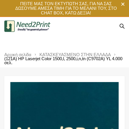
ΠΕΙΤΕ ΜΑΣ ΤΟΝ ΕΚΤΥΠΩΤΗ ΣΑΣ, ΓΙΑ ΝΑ ΣΑΣ
ΔΩΣΟΥΜΕ ΑΜΕΣΑ ΤΙΜΗ ΓΙΑ ΤΟ ΜΕΛΑΝΙ ΤΟΥ, ΣΤΟ
CHAT BOX, ΚΑΤΩ ΔΕΞΙΑ!
Αρχική σελίδα
ΚΑΤΑΣΚΕΥΑΣΜΕΝΟ ΣΤΗΝ ΕΛΛΑΔΑ
(121A) HP Laserjet Color 1500,l, 2500,i,n,tn (C9702A) YL 4.000
σελ.