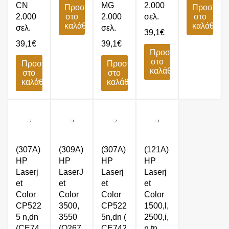
CN
MG
2.000
Προσθήκη
Προσθήκ
2.000
στο
2.000
σελ.
στο
καλάθι
καλάθι
σελ.
σελ.
39,1
€
39,1
€
39,1
€
Προσθήκη
στο
Προσθήκη
Προσθήκη
καλάθι
στο
στο
καλάθι
καλάθι
(307A)
(309A)
(307A)
(121A)
HP
HP
HP
HP
Laserj
LaserJ
Laserj
Laserj
et
et
et
et
Color
Color
Color
Color
CP522
3500,
CP522
1500,l,
5 n,dn
3550
5n,dn (
2500,i,
(CE74
(Q267
CE742
n,tn