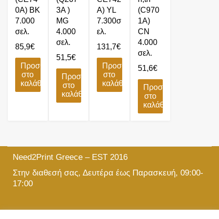
0A) BK
3A )
A) YL
(C970
7.000
MG
7.300σ
1A)
σελ.
4.000
ελ.
CN
σελ.
4.000
85,9
€
131,7
€
σελ.
51,5
€
Προσθήκη
Προσθήκη
51,6
€
στο
στο
Προσθήκη
καλάθι
καλάθι
στο
Προσθήκη
καλάθι
στο
καλάθι
Need2Print Greece – EST 2016
Στην διαθεσή σας, Δευτέρα έως Παρασκευή, 09:00-
17:00