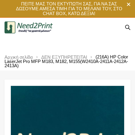
ΠΕΙΤΕ ΜΑΣ ΤΟΝ ΕΚΤΥΠΩΤΗ ΣΑΣ, ΓΙΑ ΝΑ ΣΑΣ
ΔΩΣΟΥΜΕ ΑΜΕΣΑ ΤΙΜΗ ΓΙΑ ΤΟ ΜΕΛΑΝΙ ΤΟΥ, ΣΤΟ
CHAT BOX, ΚΑΤΩ ΔΕΞΙΑ!
(216A) HP Color
Αρχική σελίδα
ΔΕΝ ΕΞΥΠΗΡΕΤΕΙΤΑΙ
LaserJet Pro MFP M183, M182, M155(W2410A-2411A-2412A-
2413A)