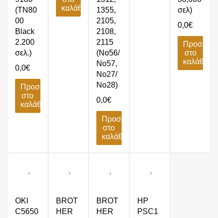
καλάθι
(TN80
1355,
σελ)
00
2105,
0,0
€
Black
2108,
2.200
2115
Προσθήκ
σελ.)
(No56/
στο
καλάθι
No57,
0,0
€
No27/
No28)
Προσθήκη
στο
0,0
€
καλάθι
Προσθήκη
στο
καλάθι
OKI
BROT
BROT
HP
C5650
HER
HER
PSC1