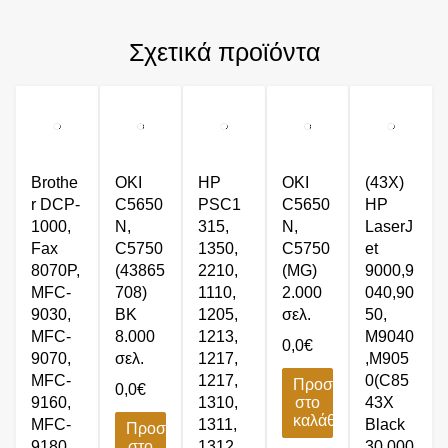
Σχετικά προϊόντα
Brothe
OKI
HP
OKI
(43X)
r DCP-
C5650
PSC1
C5650
HP
1000,
N,
315,
N,
LaserJ
Fax
C5750
1350,
C5750
et
8070P,
(43865
2210,
(MG)
9000,9
MFC-
708)
1110,
2.000
040,90
9030,
BK
1205,
σελ.
50,
MFC-
8.000
1213,
M9040
0,0
€
9070,
σελ.
1217,
,M905
MFC-
1217,
0(C85
Προσθήκη
0,0
€
9160,
1310,
στο
43X
καλάθι
MFC-
1311,
Black
Προσθήκη
9180
στο
1312,
30,000