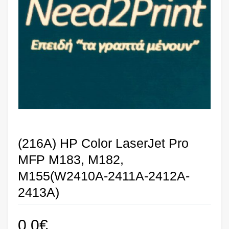
(216A) HP Color LaserJet Pro
MFP M183, M182,
M155(W2410A-2411A-2412A-
2413A)
0,0
€