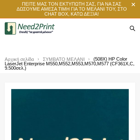
ΠΕΙΤΕ ΜΑΣ ΤΟΝ ΕΚΤΥΠΩΤΗ ΣΑΣ, ΓΙΑ ΝΑ ΣΑΣ
ΔΩΣΟΥΜΕ ΑΜΕΣΑ ΤΙΜΗ ΓΙΑ ΤΟ ΜΕΛΑΝΙ ΤΟΥ, ΣΤΟ
CHAT BOX, ΚΑΤΩ ΔΕΞΙΑ!
(508X) HP Color
Αρχική σελίδα
ΣΥΜΒΑΤΟ ΜΕΛΑΝΙ
LaserJet Enterprise M550,M552,M553,M570,M577 (CF361X,C,
9.500σελ.)