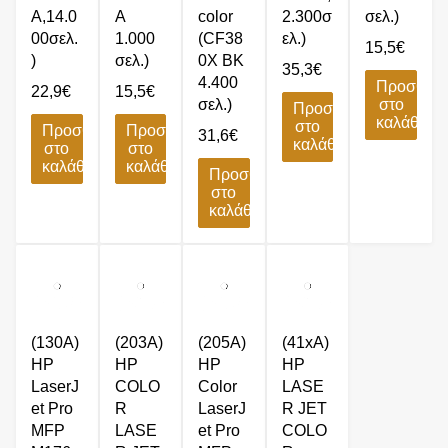
A,14.0
A
color
2.300σ
σελ.)
00σελ.
1.000
(CF38
ελ.)
15,5
€
)
σελ.)
0X BK
35,3
€
4.400
Προσθήκ
22,9
€
15,5
€
σελ.)
στο
Προσθήκη
καλάθι
στο
Προσθήκη
Προσθήκη
31,6
€
καλάθι
στο
στο
καλάθι
καλάθι
Προσθήκη
στο
καλάθι
(130A)
(203A)
(205A)
(41xA)
HP
HP
HP
HP
LaserJ
COLO
Color
LASE
et Pro
R
LaserJ
R JET
MFP
LASE
et Pro
COLO