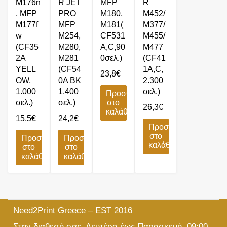
M176n
R JET
MFP
R
, MFP
PRO
M180,
M452/
M177f
MFP
M181(
M377/
w
M254,
CF531
M455/
(CF35
M280,
A,C,90
M477
2A
M281
0σελ.)
(CF41
YELL
(CF54
1A,C,
23,8
€
OW,
0A BK
2.300
1.000
1,400
σελ.)
Προσθήκη
σελ.)
σελ.)
στο
26,3
€
καλάθι
15,5
€
24,2
€
Προσθήκη
στο
Προσθήκη
Προσθήκη
καλάθι
στο
στο
καλάθι
καλάθι
Need2Print Greece – EST 2016
Στην διαθεσή σας, Δευτέρα έως Παρασκευή, 09:00-