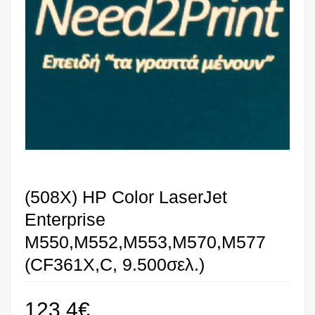
(508X) HP Color LaserJet
Enterprise
M550,M552,M553,M570,M577
(CF361X,C, 9.500σελ.)
123,4
€