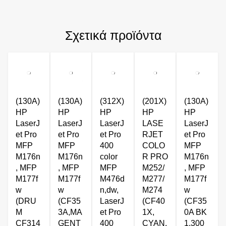
Σχετικά προϊόντα
(130A)
(130A)
(312X)
(201X)
(130A)
HP
HP
HP
HP
HP
LaserJ
LaserJ
LaserJ
LASE
LaserJ
et Pro
et Pro
et Pro
RJET
et Pro
MFP
MFP
400
COLO
MFP
M176n
M176n
color
R PRO
M176n
, MFP
, MFP
MFP
M252/
, MFP
M177f
M177f
M476d
M277/
M177f
w
w
n,dw,
M274
w
(DRU
(CF35
LaserJ
(CF40
(CF35
M
3A,MA
et Pro
1X,
0A BK
CF314
GENT
400
CYAN,
1.300