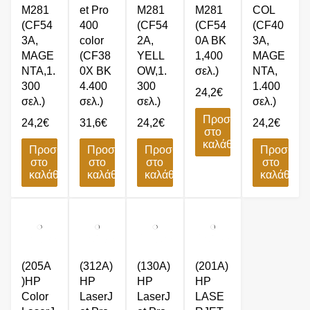
M281
et Pro
M281
M281
COL
(CF54
400
(CF54
(CF54
(CF40
3A,
color
2A,
0A BK
3A,
MAGE
(CF38
YELL
1,400
MAGE
NTA,1.
0X BK
OW,1.
σελ.)
NTA,
300
4.400
300
1.400
24,2
€
σελ.)
σελ.)
σελ.)
σελ.)
Προσθήκη
24,2
€
31,6
€
24,2
€
24,2
€
στο
καλάθι
Προσθήκη
Προσθήκη
Προσθήκη
Προσθήκ
στο
στο
στο
στο
καλάθι
καλάθι
καλάθι
καλάθι
(205A
(312A)
(130A)
(201A)
)HP
HP
HP
HP
Color
LaserJ
LaserJ
LASE