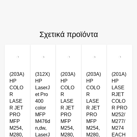
Σχετικά προϊόντα
(203A)
(312X)
(203A)
(203A)
(201A)
HP
HP
HP
HP
HP
COLO
LaserJ
COLO
COLO
LASE
R
et Pro
R
R
RJET
LASE
400
LASE
LASE
COLO
R JET
color
R JET
R JET
R PRO
PRO
MFP
PRO
PRO
M252/
MFP
M476d
MFP
MFP
M277/
M254,
n,dw,
M254,
M254,
M274
M280,
LaserJ
M280,
M280,
EACH