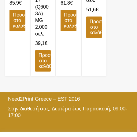
17
σελ.
85,9
€
61,8
€
(Q600
51,6
€
3A)
Προσθήκη
Προσθήκη
στο
MG
στο
Προσθήκη
καλάθι
καλάθι
2.000
στο
καλάθι
σελ.
39,1
€
Προσθήκη
στο
καλάθι
Need2Print Greece – EST 2016
Στην διαθεσή σας, Δευτέρα έως Παρασκευή, 09:00-
17:00