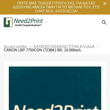
ΠΕΙΤΕ ΜΑΣ ΤΟΝ ΕΚΤΥΠΩΤΗ ΣΑΣ, ΓΙΑ ΝΑ ΣΑΣ
ΔΩΣΟΥΜΕ ΑΜΕΣΑ ΤΙΜΗ ΓΙΑ ΤΟ ΜΕΛΑΝΙ ΤΟΥ, ΣΤΟ
CHAT BOX, ΚΑΤΩ ΔΕΞΙΑ!
Αρχική σελίδα
ΚΑΤΑΣΚΕΥΑΣΜΕΝΟ ΣΤΗΝ ΕΛΛΑΔΑ
CANON LBP 7750CDN (723BK) BK, 10.000σελ.