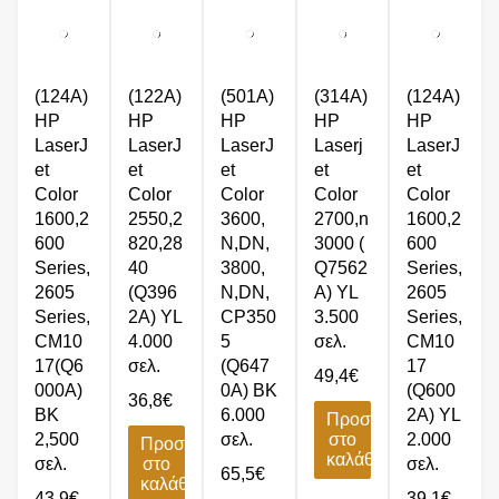
(124A)
(122A)
(501A)
(314A)
(124A)
HP
HP
HP
HP
HP
LaserJ
LaserJ
LaserJ
Laserj
LaserJ
et
et
et
et
et
Color
Color
Color
Color
Color
1600,2
2550,2
3600,
2700,n
1600,2
600
820,28
N,DN,
3000 (
600
Series,
40
3800,
Q7562
Series,
2605
(Q396
N,DN,
A) YL
2605
Series,
2A) YL
CP350
3.500
Series,
CM10
4.000
5
σελ.
CM10
17(Q6
σελ.
(Q647
17
49,4
€
000A)
0A) BK
(Q600
36,8
€
BK
6.000
2A) YL
Προσθήκη
2,500
σελ.
στο
2.000
Προσθήκη
καλάθι
σελ.
στο
σελ.
65,5
€
καλάθι
43,9
€
39,1
€