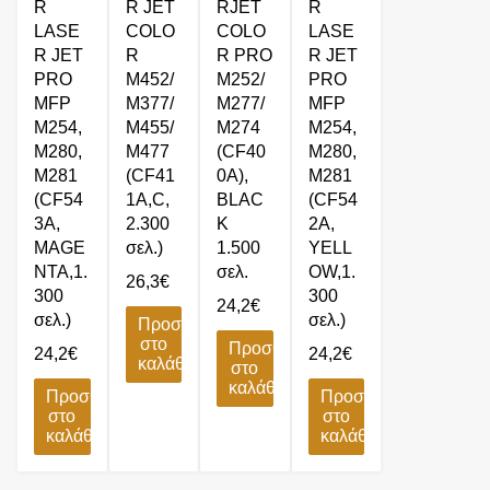
R
R JET
RJET
R
LASE
COLO
COLO
LASE
R JET
R
R PRO
R JET
PRO
M452/
M252/
PRO
MFP
M377/
M277/
MFP
M254,
M455/
M274
M254,
M280,
M477
(CF40
M280,
M281
(CF41
0A),
M281
(CF54
1A,C,
BLΑC
(CF54
3A,
2.300
K
2A,
MAGE
σελ.)
1.500
YELL
NTA,1.
σελ.
OW,1.
26,3
€
300
300
24,2
€
σελ.)
σελ.)
Προσθήκη
στο
Προσθήκη
24,2
€
24,2
€
καλάθι
στο
καλάθι
Προσθήκη
Προσθήκη
στο
στο
καλάθι
καλάθι