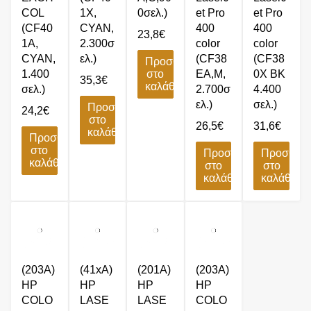
COL
1X,
0σελ.)
et Pro
et Pro
(CF40
CYAN,
400
400
23,8
€
1A,
2.300σ
color
color
CYAN,
ελ.)
(CF38
(CF38
Προσθήκη
1.400
στο
EA,M,
0X BK
35,3
€
καλάθι
σελ.)
2.700σ
4.400
ελ.)
σελ.)
Προσθήκη
24,2
€
στο
26,5
€
31,6
€
καλάθι
Προσθήκη
στο
Προσθήκη
Προσθήκ
καλάθι
στο
στο
καλάθι
καλάθι
(203A)
(41xA)
(201A)
(203A)
HP
HP
HP
HP
COLO
LASE
LASE
COLO