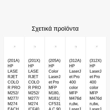
Σχετικά προϊόντα
(201A)
(201X)
(205A)
(312A)
(312X)
HP
HP
HP
HP
HP
LASE
LASE
Color
LaserJ
LaserJ
RJET
RJET
LaserJ
et Pro
et Pro
COLO
COLO
et Pro
400
400
R PRO
R PRO
MFP
color
color
M252/
M252/
M180,
MFP
MFP
M277/
M277/
M181(
M476d
M476d
M274
M274
CF531
n,dw,
n,dw,
EACH
(CF40
A,C,90
LaserJ
LaserJ