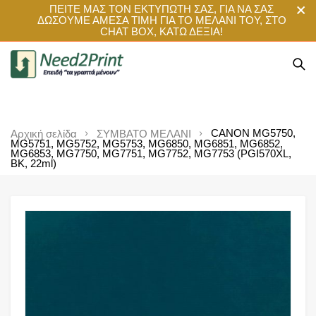
ΠΕΙΤΕ ΜΑΣ ΤΟΝ ΕΚΤΥΠΩΤΗ ΣΑΣ, ΓΙΑ ΝΑ ΣΑΣ
ΔΩΣΟΥΜΕ ΑΜΕΣΑ ΤΙΜΗ ΓΙΑ ΤΟ ΜΕΛΑΝΙ ΤΟΥ, ΣΤΟ
CHAT BOX, ΚΑΤΩ ΔΕΞΙΑ!
CANON MG5750,
Αρχική σελίδα
ΣΥΜΒΑΤΟ ΜΕΛΑΝΙ
MG5751, MG5752, MG5753, MG6850, MG6851, MG6852,
MG6853, MG7750, MG7751, MG7752, MG7753 (PGI570XL,
BK, 22ml)