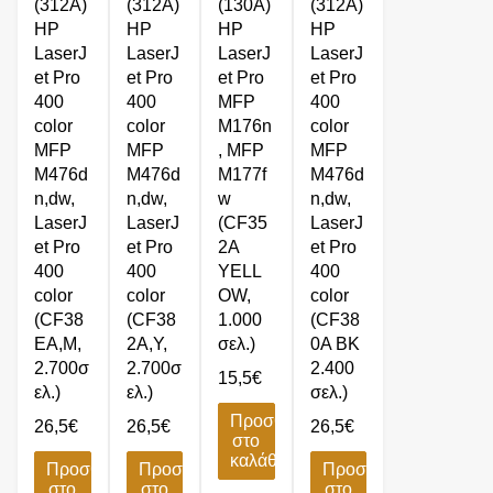
(312A)
(312A)
(130A)
(312A)
HP
HP
HP
HP
LaserJ
LaserJ
LaserJ
LaserJ
et Pro
et Pro
et Pro
et Pro
400
400
MFP
400
color
color
M176n
color
MFP
MFP
, MFP
MFP
M476d
M476d
M177f
M476d
n,dw,
n,dw,
w
n,dw,
LaserJ
LaserJ
(CF35
LaserJ
et Pro
et Pro
2A
et Pro
400
400
YELL
400
color
color
OW,
color
(CF38
(CF38
1.000
(CF38
EA,M,
2A,Y,
σελ.)
0A BK
2.700σ
2.700σ
2.400
15,5
€
ελ.)
ελ.)
σελ.)
Προσθήκη
26,5
€
26,5
€
26,5
€
στο
καλάθι
Προσθήκη
Προσθήκη
Προσθήκη
στο
στο
στο