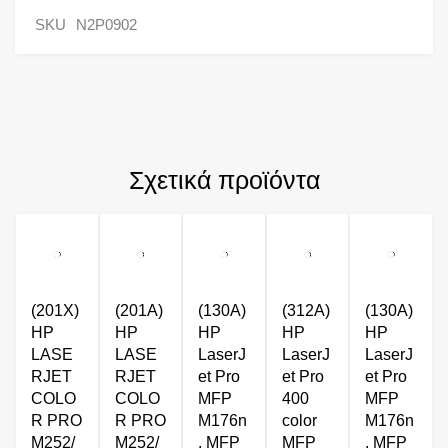
SKU
N2P0902
Σχετικά προϊόντα
(201X)
(201A)
(130A)
(312A)
(130A)
HP
HP
HP
HP
HP
LASE
LASE
LaserJ
LaserJ
LaserJ
RJET
RJET
et Pro
et Pro
et Pro
COLO
COLO
MFP
400
MFP
R PRO
R PRO
M176n
color
M176n
M252/
M252/
, MFP
MFP
, MFP