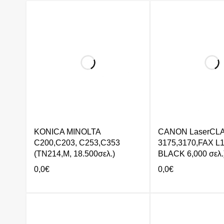
KONICA MINOLTA
CANON LaserCL
C200,C203, C253,C353
3175,3170,FAX L
(TN214,M, 18.500σελ.)
BLACK 6,000 σελ.
0,0
€
0,0
€