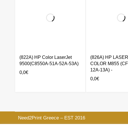
(822Α) HP Color LaserJet
(826A) HP LASE
9500(C8550A-51Α-52Α-53Α)
COLOR M855 (CF
12A-13A) -
0,0
€
0,0
€
Need2Print Greece – EST 2016
Στην διαθεσή σας, Δευτέρα έως Παρασκευή, 09:00