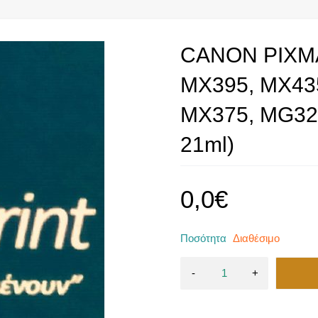
CANON PIXMA
MX395, MX43
MX375, MG32
21ml)
0,0
€
Ποσότητα
Διαθέσιμο