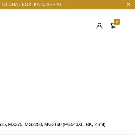
ΣΤΟ CHAT BOX, ΚΑΤΩ ΔΕΞΙΑ!
0
5, MX375, MG3250, MG2150 (PG540XL, BK, 21ml)