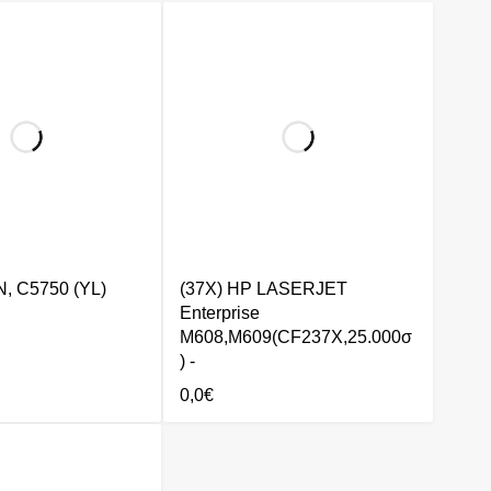
, C5750 (YL)
(37X) HP LASERJET
Enterprise
M608,M609(CF237X,25.000σ
) -
0,0
€