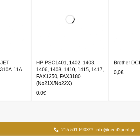
RJET
HP PSC1401, 1402, 1403,
Brother DC
310A-11A-
1406, 1408, 1410, 1415, 1417,
0,0
€
FAX1250, FAX3180
(No21X/No22X)
0,0
€
215 501 5903
info@need2print.gr
© 2024 All Rights Reserved.
-17:00