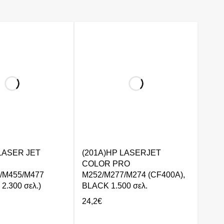
 LASER JET
(201A)HP LASERJET
COLOR PRO
/M455/M477
M252/M277/M274 (CF400A),
2.300 σελ.)
BLΑCK 1.500 σελ.
24,2
€