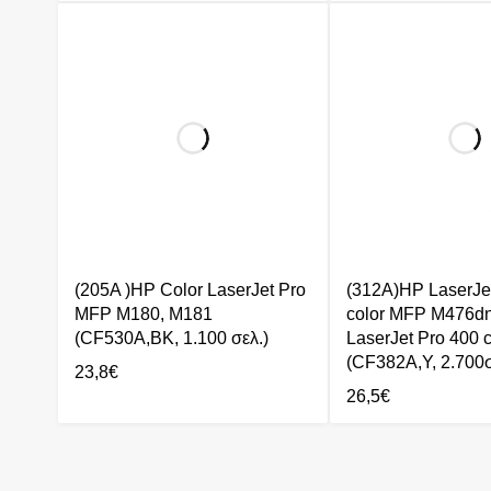
(205A )HP Color LaserJet Pro
(312A)HP LaserJe
MFP M180, M181
color MFP M476dn
(CF530A,BK, 1.100 σελ.)
LaserJet Pro 400 c
(CF382A,Y, 2.700σ
23,8
€
26,5
€