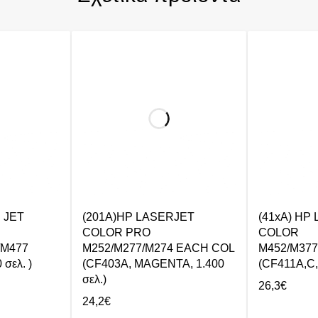
 JET
(201A)HP LASERJET
(41xA) HP
COLOR PRO
COLOR
/M477
M252/M277/M274 EACH COL
M452/M377
σελ. )
(CF403A, MAGENTA, 1.400
(CF411A,C, 
σελ.)
26,3
€
24,2
€