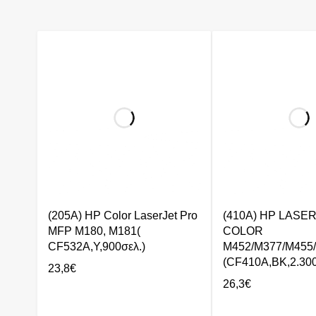
(205A) HP Color LaserJet Pro
(410A) HP LASER
MFP M180, M181(
COLOR
CF532A,Y,900σελ.)
M452/M377/M455
(CF410A,BK,2.300 
23,8
€
26,3
€