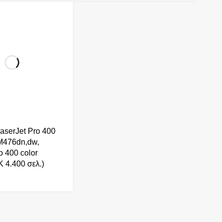
aserJet Pro 400
M476dn,dw,
o 400 color
 4.400 σελ.)