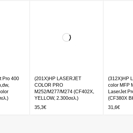
t Pro 400
(201X)HP LASERJET
(312X)HP L
,dw,
COLOR PRO
color MFP 
olor
M252/M277/M274 (CF402X,
LaserJet Pr
ελ.)
YELLOW, 2.300σελ.)
(CF380X BK
35,3
€
31,6
€