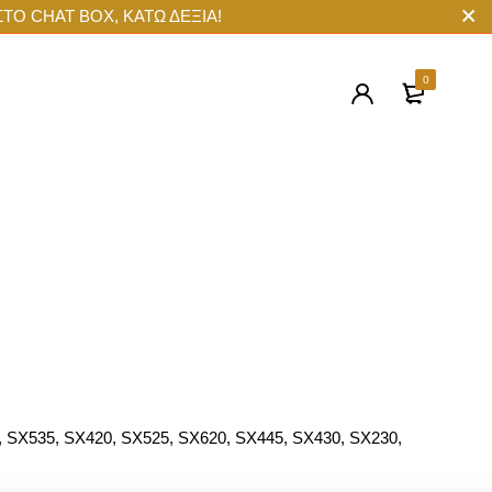
ΣΤΟ CHAT BOX, ΚΑΤΩ ΔΕΞΙΑ!
0
, SX535, SX420, SX525, SX620, SX445, SX430, SX230,