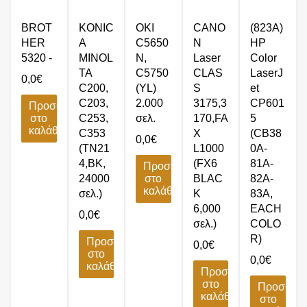
BROT
KONIC
OKI
CANO
(823A)
HER
A
C5650
N
HP
5320 -
MINOL
N,
Laser
Color
TA
C5750
CLAS
LaserJ
0,0
€
C200,
(YL)
S
et
C203,
2.000
3175,3
CP601
Προσθήκη
στο
C253,
σελ.
170,FA
5
καλάθι
C353
X
(CB38
0,0
€
(TN21
L1000
0A-
4,BK,
(FX6
81A-
Προσθήκη
24000
στο
BLAC
82A-
καλάθι
σελ.)
K
83A,
6,000
EACH
0,0
€
σελ.)
COLO
R)
Προσθήκη
0,0
€
στο
0,0
€
καλάθι
Προσθήκη
στο
Προσθήκ
καλάθι
στο