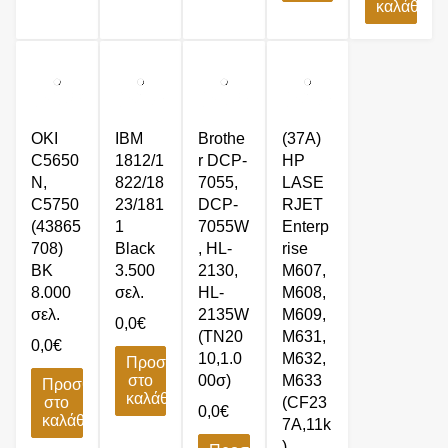
καλάθι
OKI
IBM
Brothe
(37A)
C5650
1812/1
r DCP-
HP
N,
822/18
7055,
LASE
C5750
23/181
DCP-
RJET
(43865
1
7055W
Enterp
708)
Black
, HL-
rise
BK
3.500
2130,
M607,
8.000
σελ.
HL-
M608,
σελ.
2135W
M609,
0,0
€
(TN20
M631,
0,0
€
10,1.0
M632,
Προσθήκη
στο
00σ)
M633
Προσθήκη
καλάθι
στο
(CF23
0,0
€
καλάθι
7A,11k
)