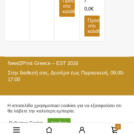
Προσθήκη
στο
0,0
€
καλάθι
Προσθήκη
στο
καλάθι
Need2Print Greece – EST 2016
Στην διαθεσή σας, Δευτέρα έως Παρασκευή, 09:00-
17:00
215 501 5903
Η ιστοσελίδα χρησιμοποιεί cookies για να εξασφαλίσει ότι
θα λάβετε την καλύτερη εμπειρία.
info@need2print.gr
© 2024 All Rights Reserved.
Ρυθμίσεις Cookie
Αποδοχή
0