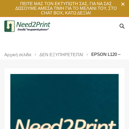
ΠΕΙΤΕ ΜΑΣ ΤΟΝ ΕΚΤΥΠΩΤΗ ΣΑΣ, ΓΙΑ ΝΑ ΣΑΣ
ΔΩΣΟΥΜΕ ΑΜΕΣΑ ΤΙΜΗ ΓΙΑ ΤΟ ΜΕΛΑΝΙ ΤΟΥ, ΣΤΟ
CHAT BOX, ΚΑΤΩ ΔΕΞΙΑ!
EPSON L120 –
Αρχική σελίδα
ΔΕΝ ΕΞΥΠΗΡΕΤΕΙΤΑΙ