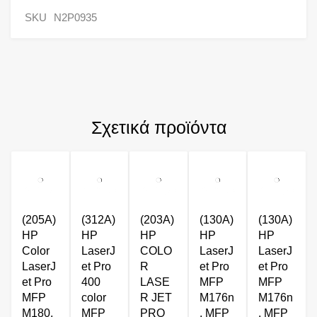
SKU
N2P0935
Σχετικά προϊόντα
(205A)
(312A)
(203A)
(130A)
(130A)
HP
HP
HP
HP
HP
Color
LaserJ
COLO
LaserJ
LaserJ
LaserJ
et Pro
R
et Pro
et Pro
et Pro
400
LASE
MFP
MFP
MFP
color
R JET
M176n
M176n
M180,
MFP
PRO
, MFP
, MFP