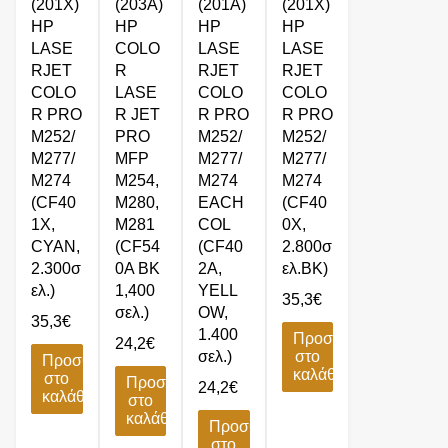
(201X)
(203A)
(201A)
(201X)
HP
HP
HP
HP
LASE
COLO
LASE
LASE
RJET
R
RJET
RJET
COLO
LASE
COLO
COLO
R PRO
R JET
R PRO
R PRO
M252/
PRO
M252/
M252/
M277/
MFP
M277/
M277/
M274
M254,
M274
M274
(CF40
M280,
EACH
(CF40
1X,
M281
COL
0X,
CYAN,
(CF54
(CF40
2.800σ
2.300σ
0A BK
2A,
ελ.BK)
ελ.)
1,400
YELL
35,3
€
σελ.)
OW,
35,3
€
1.400
Προσθήκη
24,2
€
σελ.)
στο
Προσθήκη
καλάθι
στο
Προσθήκη
24,2
€
καλάθι
στο
καλάθι
Προσθήκη
στο