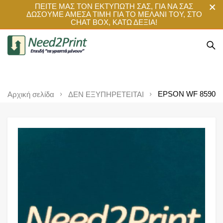
ΠΕΙΤΕ ΜΑΣ ΤΟΝ ΕΚΤΥΠΩΤΗ ΣΑΣ, ΓΙΑ ΝΑ ΣΑΣ
ΔΩΣΟΥΜΕ ΑΜΕΣΑ ΤΙΜΗ ΓΙΑ ΤΟ ΜΕΛΑΝΙ ΤΟΥ, ΣΤΟ
CHAT BOX, ΚΑΤΩ ΔΕΞΙΑ!
EPSON WF 8590
Αρχική σελίδα
ΔΕΝ ΕΞΥΠΗΡΕΤΕΙΤΑΙ