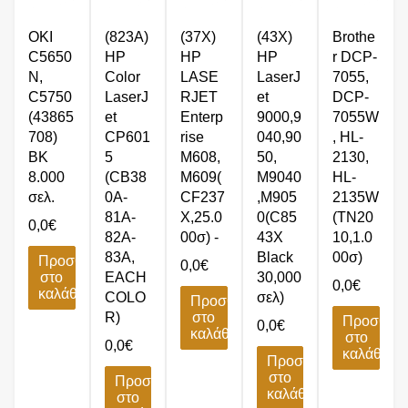
OKI
(823A)
(37X)
(43X)
Brothe
C5650
HP
HP
HP
r DCP-
N,
Color
LASE
LaserJ
7055,
C5750
LaserJ
RJET
et
DCP-
(43865
et
Enterp
9000,9
7055W
708)
CP601
rise
040,90
, HL-
BK
5
M608,
50,
2130,
8.000
(CB38
M609(
M9040
HL-
σελ.
0A-
CF237
,M905
2135W
81A-
X,25.0
0(C85
(TN20
0,0
€
82A-
00σ) -
43X
10,1.0
83A,
Black
00σ)
Προσθήκη
0,0
€
στο
EACH
30,000
0,0
€
καλάθι
COLO
σελ)
Προσθήκη
R)
στο
Προσθήκ
0,0
€
καλάθι
στο
0,0
€
καλάθι
Προσθήκη
στο
Προσθήκη
καλάθι
στο