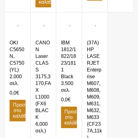
καλάθι
OKI
CANO
IBM
(37A)
C5650
N
1812/1
HP
N,
Laser
822/18
LASE
C5750
CLAS
23/181
RJET
(YL)
S
1
Enterp
2.000
3175,3
Black
rise
σελ.
170,FA
3.500
M607,
X
σελ.
M608,
0,0
€
L1000
M609,
0,0
€
(FX6
M631,
Προσθήκη
στο
BLAC
M632,
Προσθήκη
καλάθι
K
στο
M633
καλάθι
6,000
(CF23
σελ.)
7A,11k
)