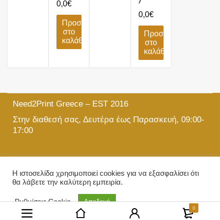
0,0
€
0,0
€
Προσθήκη
στο
Προσθήκη
καλάθι
στο
καλάθι
Need2Print Greece – EST 2016
Στην διαθεσή σας, Δευτέρα έως Παρασκευή, 09:00-
17:00
215 501 5903
Η ιστοσελίδα χρησιμοποιεί cookies για να εξασφαλίσει ότι
θα λάβετε την καλύτερη εμπειρία.
info@need2print.gr
© 2024 All Rights Reserved.
Ρυθμίσεις Cookie
Αποδοχή
0