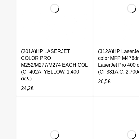
(201A)HP LASERJET
(312A)HP LaserJe
COLOR PRO
color MFP M476dn
M252/M277/M274 EACH COL
LaserJet Pro 400 c
(CF402A, YELLOW, 1.400
(CF381A,C, 2.700σ
σελ.)
26,5
€
24,2
€