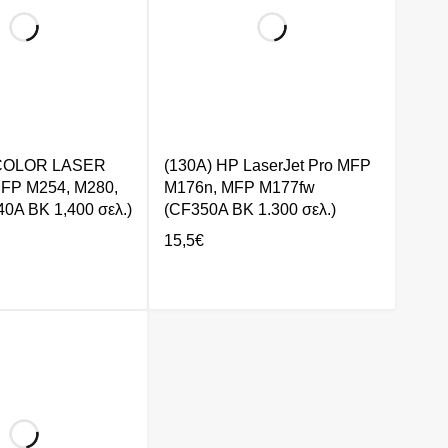
 COLOR LASER
(130A) HP LaserJet Pro MFP
FP M254, M280,
M176n, MFP M177fw
0A BK 1,400 σελ.)
(CF350A BK 1.300 σελ.)
15,5
€