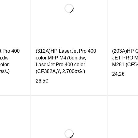
t Pro 400
(312A)HP LaserJet Pro 400
(203A)HP
,dw,
color MFP M476dn,dw,
JET PRO M
olor
LaserJet Pro 400 color
M281 (CF54
ελ.)
(CF382A,Y, 2.700σελ.)
24,2
€
26,5
€