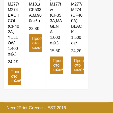
M277/
M181(
M177f
M277/
M274
CF533
w
M274
EACH
A,M,90
(CF35
(CF40
COL
0σελ.)
3A,MA
0A),
(CF40
GENT
BLΑC
23,8
€
2A,
A
K
YELL
1.000
1.500
Προσθήκη
OW,
στο
σελ.)
σελ.
καλάθι
1.400
15,5
€
24,2
€
σελ.)
Προσθήκη
Προσθήκη
24,2
€
στο
στο
καλάθι
καλάθι
Προσθήκη
στο
καλάθι
Need2Print Greece – EST 2016