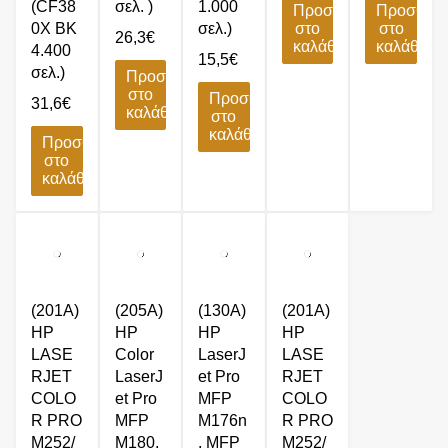
(CF38
σελ. )
1.000
Προσθήκη
Προσθήκ
0X BK
σελ.)
στο
στο
26,3
€
καλάθι
καλάθι
4.400
15,5
€
σελ.)
Προσθήκη
στο
Προσθήκη
31,6
€
καλάθι
στο
καλάθι
Προσθήκη
στο
καλάθι
(201A)
(205A)
(130A)
(201A)
HP
HP
HP
HP
LASE
Color
LaserJ
LASE
RJET
LaserJ
et Pro
RJET
COLO
et Pro
MFP
COLO
R PRO
MFP
M176n
R PRO
M252/
M180,
, MFP
M252/