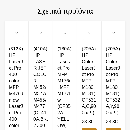
Σχετικά προϊόντα
(312X)
(410A)
(130A)
(205A)
(205A)
HP
HP
HP
HP
HP
LaserJ
LASE
LaserJ
Color
Color
et Pro
R JET
et Pro
LaserJ
LaserJ
400
COLO
MFP
et Pro
et Pro
color
R
M176n
MFP
MFP
MFP
M452/
, MFP
M180,
M180,
M476d
M377/
M177f
M181(
M181(
n,dw,
M455/
w
CF531
CF532
LaserJ
M477
(CF35
A,C,90
A,Y,90
et Pro
(CF41
2A
0σελ.)
0σελ.)
400
0A,BK,
YELL
23,8
€
23,8
€
color
2.300
OW,