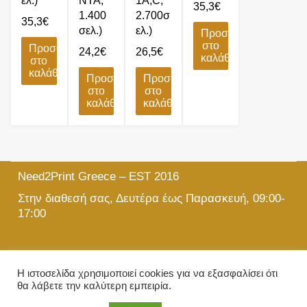
ελ.)
NTA,
1A,C,
35,3
€
1.400
2.700σ
35,3
€
σελ.)
ελ.)
Προσθήκη
στο
Προσθήκη
24,2
€
26,5
€
καλάθι
στο
καλάθι
Προσθήκη
Προσθήκη
στο
στο
καλάθι
καλάθι
Need2Print Greece – EST 2016
Στην διαθεσή σας, Δευτέρα έως Παρασκευή, 09:00-
17:00
215 501 5903
Η ιστοσελίδα χρησιμοποιεί cookies για να εξασφαλίσει ότι
θα λάβετε την καλύτερη εμπειρία.
info@need2print.gr