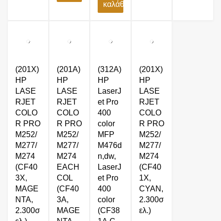
καλάθι
(201X)
(201A)
(312A)
(201X)
HP
HP
HP
HP
LASE
LASE
LaserJ
LASE
RJET
RJET
et Pro
RJET
COLO
COLO
400
COLO
R PRO
R PRO
color
R PRO
M252/
M252/
MFP
M252/
M277/
M277/
M476d
M277/
M274
M274
n,dw,
M274
(CF40
EACH
LaserJ
(CF40
3X,
COL
et Pro
1X,
MAGE
(CF40
400
CYAN,
NTA,
3A,
color
2.300σ
2.300σ
MAGE
(CF38
ελ.)