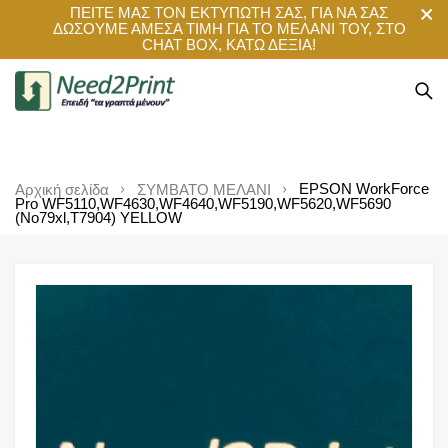
ΠΕΙΤΕ ΜΑΣ ΤΟΝ ΕΚΤΥΠΩΤΗ ΣΑΣ, ΓΙΑ ΝΑ ΣΑΣ
ΔΩΣΟΥΜΕ ΑΜΕΣΑ ΤΙΜΗ ΓΙΑ ΤΟ ΜΕΛΑΝΙ ΤΟΥ, ΣΤΟ
CHAT BOX, ΚΑΤΩ ΔΕΞΙΑ!
EPSON WorkForce
Αρχική σελίδα
ΣΥΜΒΑΤΟ ΜΕΛΑΝΙ
Pro WF5110,WF4630,WF4640,WF5190,WF5620,WF5690
(No79xl,Τ7904) YELLOW