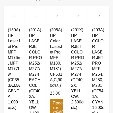
(130A)
(201A)
(205A)
(201X)
(203A)
HP
HP
HP
HP
HP
LaserJ
LASE
Color
LASE
COLO
et Pro
RJET
LaserJ
RJET
R
MFP
COLO
et Pro
COLO
LASE
M176n
R PRO
MFP
R PRO
R JET
, MFP
M252/
M180,
M252/
PRO
M177f
M277/
M181(
M277/
MFP
w
M274
CF531
M274
M254,
(CF35
EACH
A,C,90
(CF40
M280,
3A,MA
COL
0σελ.)
2X,
M281
GENT
(CF40
YELL
(CF54
23,8
€
A
2A,
OW,
1A,
1.000
YELL
2.300σ
CYAN,
Προσθήκη
σελ.)
OW,
στο
ελ.)
1.300σ
καλάθι