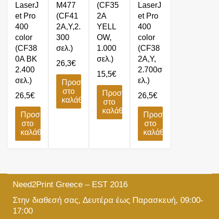
LaserJ
M477
(CF35
LaserJ
et Pro
(CF41
2A
et Pro
400
2A,Y,2.
YELL
400
color
300
OW,
color
(CF38
σελ.)
1.000
(CF38
0A BK
σελ.)
2A,Y,
26,3
€
2.400
2.700σ
15,5
€
σελ.)
ελ.)
Προσθήκη
στο
Προσθήκη
26,5
€
26,5
€
καλάθι
στο
καλάθι
Προσθήκη
Προσθήκη
στο
στο
καλάθι
καλάθι
Need2Print Greece – EST 2016
Στην διαθεσή σας, Δευτέρα έως Παρασκευή, 09:00-
17:00