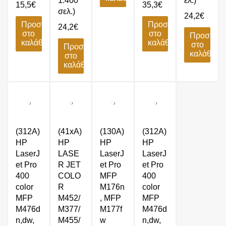
1.400
ελ.)
15,5
€
35,3
€
σελ.)
24,2
€
Προσθήκη
Προσθήκη
24,2
€
στο
στο
Προσθήκ
καλάθι
καλάθι
στο
Προσθήκη
καλάθι
στο
καλάθι
(312A)
(41xA)
(130A)
(312A)
HP
HP
HP
HP
LaserJ
LASE
LaserJ
LaserJ
et Pro
R JET
et Pro
et Pro
400
COLO
MFP
400
color
R
M176n
color
MFP
M452/
, MFP
MFP
M476d
M377/
M177f
M476d
n,dw,
M455/
w
n,dw,