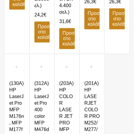
26,3
€
26,3
€
καλάθι
ελ.)
4.400
σελ.)
Προσθήκη
Προσθήκ
24,2
€
στο
στο
31,6
€
καλάθι
καλάθι
Προσθήκη
στο
Προσθήκη
καλάθι
στο
καλάθι
(130A)
(312A)
(203A)
(201A)
HP
HP
HP
HP
LaserJ
LaserJ
COLO
LASE
et Pro
et Pro
R
RJET
MFP
400
LASE
COLO
M176n
color
R JET
R PRO
, MFP
MFP
PRO
M252/
M177f
M476d
MFP
M277/