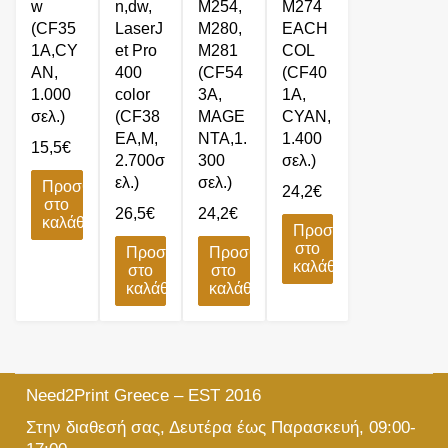
w
n,dw,
M254,
M274
(CF35
LaserJ
M280,
EACH
1A,CY
et Pro
M281
COL
AN,
400
(CF54
(CF40
1.000
color
3A,
1A,
σελ.)
(CF38
MAGE
CYAN,
EA,M,
NTA,1.
1.400
15,5
€
2.700σ
300
σελ.)
ελ.)
σελ.)
Προσθήκη
24,2
€
στο
26,5
€
24,2
€
καλάθι
Προσθήκη
στο
Προσθήκη
Προσθήκη
καλάθι
στο
στο
καλάθι
καλάθι
Need2Print Greece – EST 2016
Στην διαθεσή σας, Δευτέρα έως Παρασκευή, 09:00-