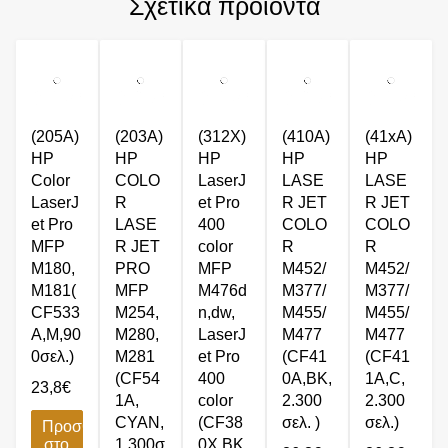
Σχετικά προϊόντα
(205A)
(203A)
(312X)
(410A)
(41xA)
HP
HP
HP
HP
HP
Color
COLO
LaserJ
LASE
LASE
LaserJ
R
et Pro
R JET
R JET
et Pro
LASE
400
COLO
COLO
MFP
R JET
color
R
R
M180,
PRO
MFP
M452/
M452/
M181(
MFP
M476d
M377/
M377/
CF533
M254,
n,dw,
M455/
M455/
A,M,90
M280,
LaserJ
M477
M477
0σελ.)
M281
et Pro
(CF41
(CF41
(CF54
400
0A,BK,
1A,C,
23,8
€
1A,
color
2.300
2.300
CYAN,
(CF38
σελ. )
σελ.)
Προσθήκη
στο
1.300σ
0X BK