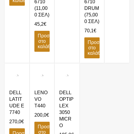
καλάθι
6710
6710
(11,00
DRUM
0 ΣΕΛ)
(75,00
0 ΣΕΛ)
45,2
€
70,1
€
Προσθήκη
στο
Προσθήκη
καλάθι
στο
καλάθι
DELL
LENO
DELL
LATIT
VO
OPTIP
UDE E
T440
LEX
7740
3050
200,0
€
MICR
270,0
€
O
Προσθήκη
στο
Προσθήκη