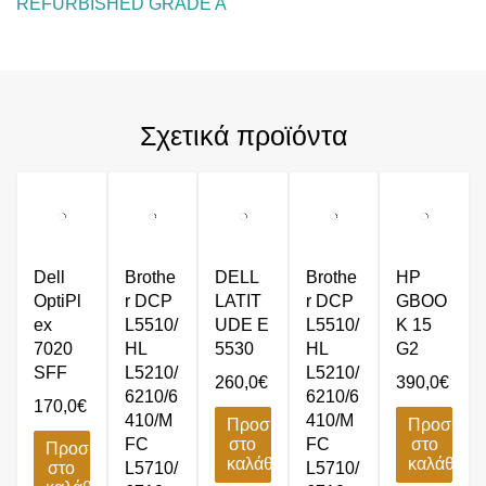
REFURBISHED GRADE A
Σχετικά προϊόντα
Dell
Brothe
DELL
Brothe
HP
OptiPl
r DCP
LATIT
r DCP
GBOO
ex
L5510/
UDE E
L5510/
K 15
7020
HL
5530
HL
G2
SFF
L5210/
L5210/
260,0
€
390,0
€
6210/6
6210/6
170,0
€
410/M
410/M
Προσθήκη
Προσθήκ
FC
στο
FC
στο
Προσθήκη
καλάθι
καλάθι
στο
L5710/
L5710/