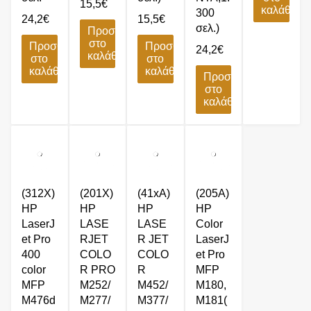
15,5
€
καλάθι
300
24,2
€
15,5
€
σελ.)
Προσθήκη
στο
Προσθήκη
Προσθήκη
24,2
€
καλάθι
στο
στο
καλάθι
καλάθι
Προσθήκη
στο
καλάθι
(312X)
(201X)
(41xA)
(205A)
HP
HP
HP
HP
LaserJ
LASE
LASE
Color
et Pro
RJET
R JET
LaserJ
400
COLO
COLO
et Pro
color
R PRO
R
MFP
MFP
M252/
M452/
M180,
M476d
M277/
M377/
M181(