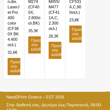
n,dw,
M274
M455/
CF531
LaserJ
(CF40
M477
A,C,90
et Pro
0X,
(CF41
0σελ.)
400
2.800σ
1A,C,
23,8
€
color
ελ.BK)
2.300
(CF38
σελ.)
Προσθήκη
35,3
€
0X BK
στο
26,3
€
καλάθι
4.400
Προσθήκη
σελ.)
στο
Προσθήκη
καλάθι
στο
31,6
€
καλάθι
Προσθήκη
στο
καλάθι
Need2Print Greece – EST 2016
Στην διαθεσή σας, Δευτέρα έως Παρασκευή, 09:00-