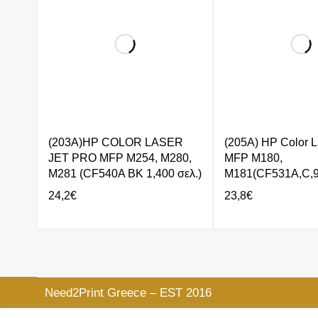
(203A)HP COLOR LASER
(205A) HP Color L
JET PRO MFP M254, M280,
MFP M180,
M281 (CF540A BK 1,400 σελ.)
M181(CF531A,C,9
24,2
€
23,8
€
Need2Print Greece – EST 2016
Στην διαθεσή σας, Δευτέρα έως Παρασκευή, 09:00