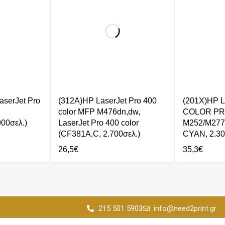
aserJet Pro
(312A)HP LaserJet Pro 400
(201X)HP 
color MFP M476dn,dw,
COLOR P
00σελ.)
LaserJet Pro 400 color
M252/M277
(CF381A,C, 2.700σελ.)
CYAN, 2.30
26,5
€
35,3
€
215 501 5903
info@need2print.gr
© 2024 All Rights Reserved.
-17:00