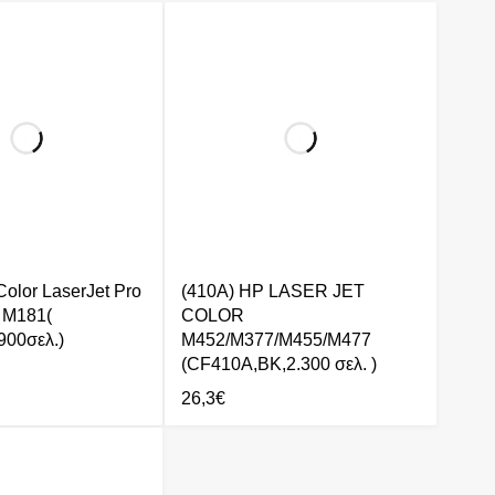
olor LaserJet Pro
(410A) HP LASER JET
 M181(
COLOR
00σελ.)
M452/M377/M455/M477
(CF410A,BK,2.300 σελ. )
26,3
€