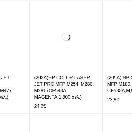
 JET
(203A)HP COLOR LASER
(205A) HP C
JET PRO MFP M254, M280,
MFP M180,
/M477
M281 (CF543A,
CF533A,M,9
ελ.)
MAGENTA,1.300 σελ.)
23,8
€
24,2
€