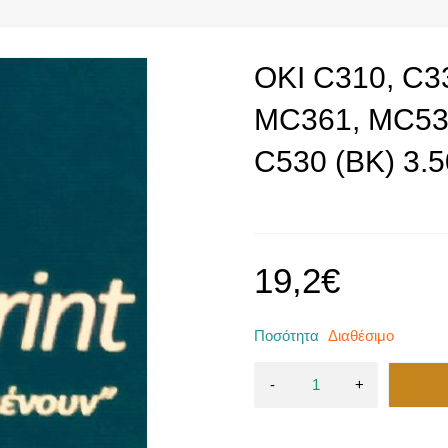
OKI C310, C3
MC361, MC530
C530 (BK) 3.5
19,2
€
Ποσότητα
Διαθέσιμο