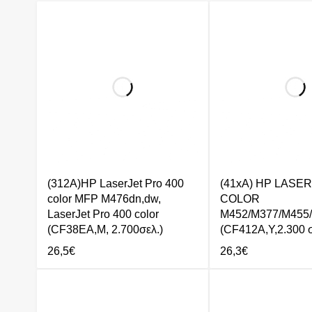
(312A)HP LaserJet Pro 400
(41xA) HP LASER
color MFP M476dn,dw,
COLOR
LaserJet Pro 400 color
M452/M377/M455
(CF38EA,M, 2.700σελ.)
(CF412A,Y,2.300 σ
26,5
€
26,3
€