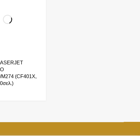
LASERJET
RO
/M274 (CF401X,
0σελ.)