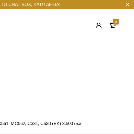
ΣΤΟ CHAT BOX, ΚΑΤΩ ΔΕΞΙΑ!
0
61, MC562, C331, C530 (BK) 3.500 σελ.