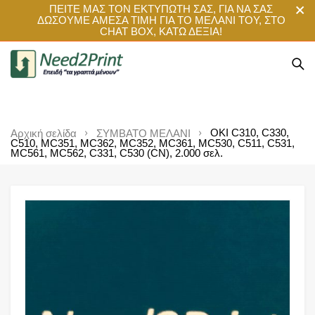
ΠΕΙΤΕ ΜΑΣ ΤΟΝ ΕΚΤΥΠΩΤΗ ΣΑΣ, ΓΙΑ ΝΑ ΣΑΣ
ΔΩΣΟΥΜΕ ΑΜΕΣΑ ΤΙΜΗ ΓΙΑ ΤΟ ΜΕΛΑΝΙ ΤΟΥ, ΣΤΟ
CHAT BOX, ΚΑΤΩ ΔΕΞΙΑ!
OKI C310, C330,
Αρχική σελίδα
ΣΥΜΒΑΤΟ ΜΕΛΑΝΙ
C510, MC351, MC362, MC352, MC361, MC530, C511, C531,
MC561, MC562, C331, C530 (CN), 2.000 σελ.