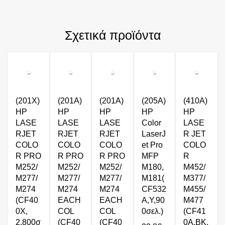
Σχετικά προϊόντα
(201X)
(201A)
(201A)
(205A)
(410A)
HP
HP
HP
HP
HP
LASE
LASE
LASE
Color
LASE
RJET
RJET
RJET
LaserJ
R JET
COLO
COLO
COLO
et Pro
COLO
R PRO
R PRO
R PRO
MFP
R
M252/
M252/
M252/
M180,
M452/
M277/
M277/
M277/
M181(
M377/
M274
M274
M274
CF532
M455/
(CF40
EACH
EACH
A,Y,90
M477
0X,
COL
COL
0σελ.)
(CF41
2.800σ
(CF40
(CF40
0A,BK,