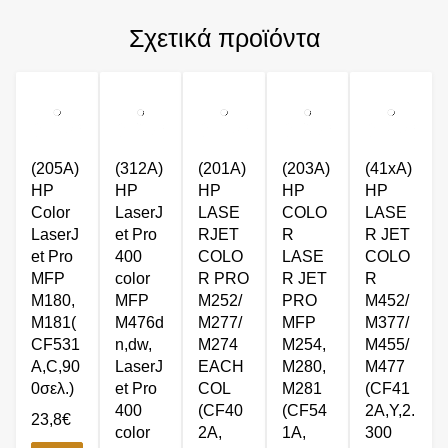
Σχετικά προϊόντα
(205A)
(312A)
(201A)
(203A)
(41xA)
HP
HP
HP
HP
HP
Color
LaserJ
LASE
COLO
LASE
LaserJ
et Pro
RJET
R
R JET
et Pro
400
COLO
LASE
COLO
MFP
color
R PRO
R JET
R
M180,
MFP
M252/
PRO
M452/
M181(
M476d
M277/
MFP
M377/
CF531
n,dw,
M274
M254,
M455/
A,C,90
LaserJ
EACH
M280,
M477
0σελ.)
et Pro
COL
M281
(CF41
400
(CF40
(CF54
2A,Y,2.
23,8
€
color
2A,
1A,
300