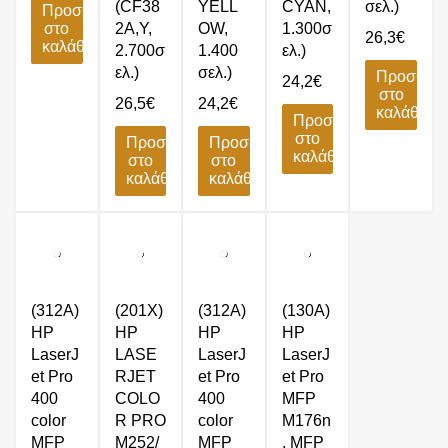
(CF38
YELL
CYAN,
σελ.)
Προσθήκη
στο
2A,Y,
OW,
1.300σ
26,3
€
καλάθι
2.700σ
1.400
ελ.)
ελ.)
σελ.)
Προσθήκ
24,2
€
στο
26,5
€
24,2
€
καλάθι
Προσθήκη
στο
Προσθήκη
Προσθήκη
καλάθι
στο
στο
καλάθι
καλάθι
(312A)
(201X)
(312A)
(130A)
HP
HP
HP
HP
LaserJ
LASE
LaserJ
LaserJ
et Pro
RJET
et Pro
et Pro
400
COLO
400
MFP
color
R PRO
color
M176n
MFP
M252/
MFP
, MFP