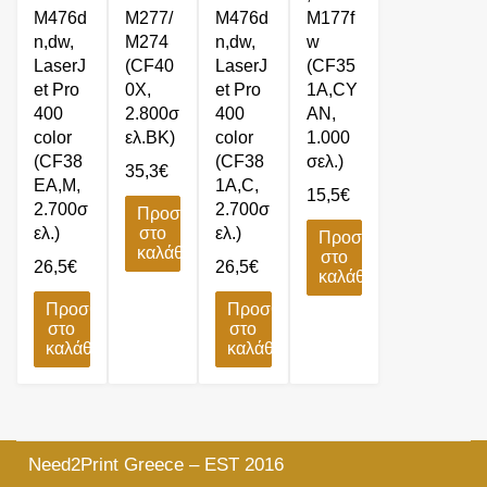
M476d
M277/
M476d
M177f
n,dw,
M274
n,dw,
w
LaserJ
(CF40
LaserJ
(CF35
et Pro
0X,
et Pro
1A,CY
400
2.800σ
400
AN,
color
ελ.BK)
color
1.000
(CF38
(CF38
σελ.)
35,3
€
EA,M,
1A,C,
15,5
€
2.700σ
2.700σ
Προσθήκη
ελ.)
στο
ελ.)
Προσθήκη
καλάθι
στο
26,5
€
26,5
€
καλάθι
Προσθήκη
Προσθήκη
στο
στο
καλάθι
καλάθι
Need2Print Greece – EST 2016