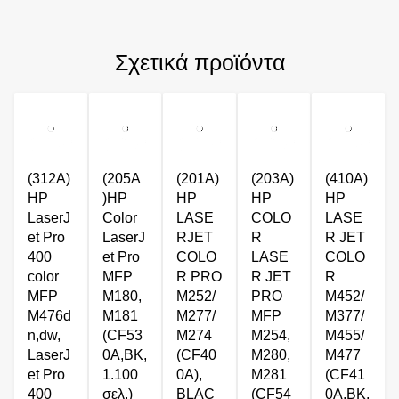
Σχετικά προϊόντα
(312A)
(205A
(201A)
(203A)
(410A)
HP
)HP
HP
HP
HP
LaserJ
Color
LASE
COLO
LASE
et Pro
LaserJ
RJET
R
R JET
400
et Pro
COLO
LASE
COLO
color
MFP
R PRO
R JET
R
MFP
M180,
M252/
PRO
M452/
M476d
M181
M277/
MFP
M377/
n,dw,
(CF53
M274
M254,
M455/
LaserJ
0A,BK,
(CF40
M280,
M477
et Pro
1.100
0A),
M281
(CF41
400
σελ.)
BLΑC
(CF54
0A,BK,