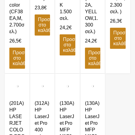
color
K
2A,
2.300
23,8
€
(CF38
1.500
YELL
σελ. )
EA,M,
σελ.
OW,1.
Προσθήκη
26,3
€
2.700σ
στο
300
24,2
€
καλάθι
ελ.)
σελ.)
Προσθήκ
στο
Προσθήκη
26,5
€
24,2
€
καλάθι
στο
καλάθι
Προσθήκη
Προσθήκη
στο
στο
καλάθι
καλάθι
(201A)
(312A)
(130A)
(130A)
HP
HP
HP
HP
LASE
LaserJ
LaserJ
LaserJ
RJET
et Pro
et Pro
et Pro
COLO
400
MFP
MFP