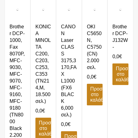
Brothe
KONIC
CANO
OKI
Brothe
r DCP-
A
N
C5650
r DCP-
1000,
MINOL
Laser
N,
J132W
Fax
TA
CLAS
C5750
-
8070P,
C200,
S
(CN)
0,0
€
MFC-
C203,
3175,3
2.000
9030,
C253,
170,FA
σελ.
Προσθήκ
MFC-
C353
X
στο
0,0
€
καλάθι
9070,
(TN21
L1000
MFC-
4,M,
(FX6
Προσθήκη
9160,
18.500
BLAC
στο
καλάθι
MFC-
σελ.)
K
9180
6,000
0,0
€
(TN80
σελ.)
00
Προσθήκη
0,0
€
Black
στο
καλάθι
2.200
Προσθήκη