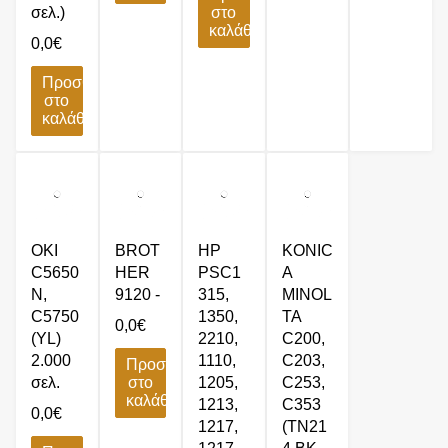
σελ.)
στο
καλάθι
0,0
€
Προσθήκη
στο
καλάθι
OKI
BROT
HP
KONIC
C5650
HER
PSC1
A
N,
9120 -
315,
MINOL
C5750
1350,
TA
0,0
€
(YL)
2210,
C200,
2.000
1110,
C203,
Προσθήκη
σελ.
στο
1205,
C253,
καλάθι
1213,
C353
0,0
€
1217,
(TN21