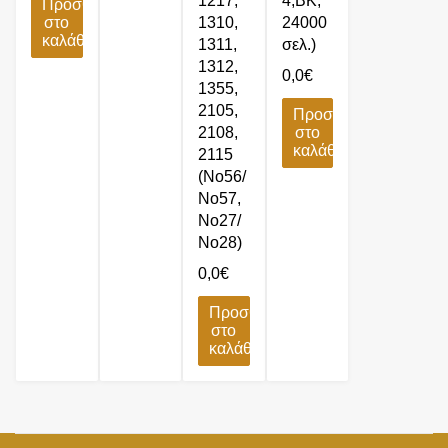
1217,
4,BK,
Προσθήκη
στο
1310,
24000
καλάθι
1311,
σελ.)
1312,
0,0
€
1355,
2105,
Προσθήκη
2108,
στο
καλάθι
2115
(No56/
No57,
No27/
No28)
0,0
€
Προσθήκη
στο
καλάθι