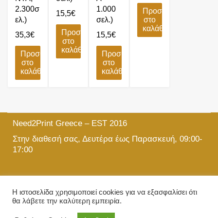
2.300σ
1.000
Προσθήκη
15,5
€
ελ.)
σελ.)
στο
καλάθι
Προσθήκη
35,3
€
15,5
€
στο
καλάθι
Προσθήκη
Προσθήκη
στο
στο
καλάθι
καλάθι
Need2Print Greece – EST 2016
Στην διαθεσή σας, Δευτέρα έως Παρασκευή, 09:00-
17:00
215 501 5903
Η ιστοσελίδα χρησιμοποιεί cookies για να εξασφαλίσει ότι
θα λάβετε την καλύτερη εμπειρία.
info@need2print.gr
© 2024 All Rights Reserved.