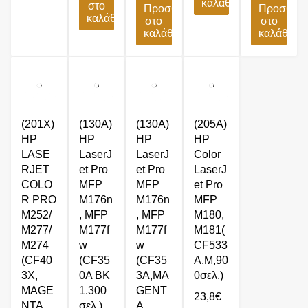
καλάθι
στο
Προσθήκη
Προσθήκ
καλάθι
στο
στο
καλάθι
καλάθι
(201X)
(130A)
(130A)
(205A)
HP
HP
HP
HP
LASE
LaserJ
LaserJ
Color
RJET
et Pro
et Pro
LaserJ
COLO
MFP
MFP
et Pro
R PRO
M176n
M176n
MFP
M252/
, MFP
, MFP
M180,
M277/
M177f
M177f
M181(
M274
w
w
CF533
(CF40
(CF35
(CF35
A,M,90
3X,
0A BK
3A,MA
0σελ.)
MAGE
1.300
GENT
23,8
€
NTA,
σελ.)
A