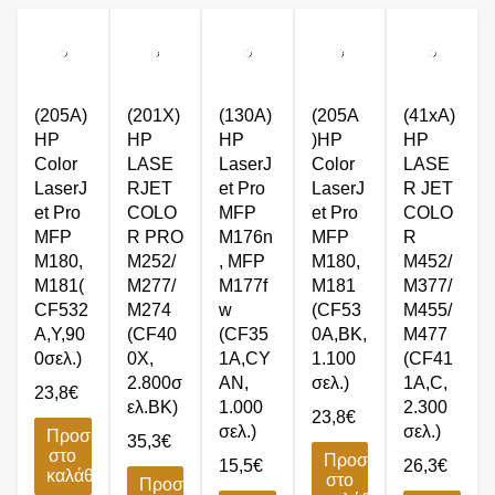
(205A)
(201X)
(130A)
(205A
(41xA)
HP
HP
HP
)HP
HP
Color
LASE
LaserJ
Color
LASE
LaserJ
RJET
et Pro
LaserJ
R JET
et Pro
COLO
MFP
et Pro
COLO
MFP
R PRO
M176n
MFP
R
M180,
M252/
, MFP
M180,
M452/
M181(
M277/
M177f
M181
M377/
CF532
M274
w
(CF53
M455/
A,Y,90
(CF40
(CF35
0A,BK,
M477
0σελ.)
0X,
1A,CY
1.100
(CF41
2.800σ
AN,
σελ.)
1A,C,
23,8
€
ελ.BK)
1.000
2.300
23,8
€
σελ.)
σελ.)
Προσθήκη
35,3
€
στο
Προσθήκη
15,5
€
26,3
€
καλάθι
στο
Προσθήκη