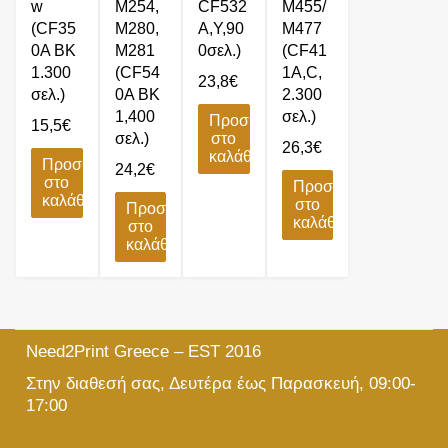
w
M254,
CF532
M455/
(CF35
M280,
A,Y,90
M477
0A BK
M281
0σελ.)
(CF41
1.300
(CF54
1A,C,
23,8
€
σελ.)
0A BK
2.300
1,400
σελ.)
Προσθήκη
15,5
€
σελ.)
στο
26,3
€
καλάθι
Προσθήκη
24,2
€
στο
Προσθήκη
καλάθι
στο
Προσθήκη
καλάθι
στο
καλάθι
Need2Print Greece – EST 2016
Στην διαθεσή σας, Δευτέρα έως Παρασκευή, 09:00-
17:00