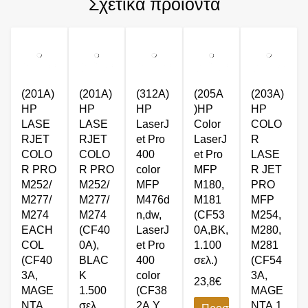
Σχετικά προϊόντα
(201A)
(201A)
(312A)
(205A
(203A)
HP
HP
HP
)HP
HP
LASE
LASE
LaserJ
Color
COLO
RJET
RJET
et Pro
LaserJ
R
COLO
COLO
400
et Pro
LASE
R PRO
R PRO
color
MFP
R JET
M252/
M252/
MFP
M180,
PRO
M277/
M277/
M476d
M181
MFP
M274
M274
n,dw,
(CF53
M254,
EACH
(CF40
LaserJ
0A,BK,
M280,
COL
0A),
et Pro
1.100
M281
(CF40
BLΑC
400
σελ.)
(CF54
3A,
K
color
3A,
23,8
€
MAGE
1.500
(CF38
MAGE
NTA,
σελ.
2A,Y,
NTA,1.