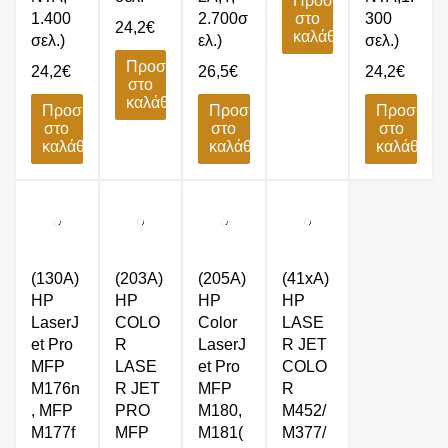
Προσθήκη
1.400
2.700σ
στο
300
24,2
€
καλάθι
σελ.)
ελ.)
σελ.)
Προσθήκη
24,2
€
26,5
€
24,2
€
στο
καλάθι
Προσθήκη
Προσθήκη
Προσθήκ
στο
στο
στο
καλάθι
καλάθι
καλάθι
(130A)
(203A)
(205A)
(41xA)
HP
HP
HP
HP
LaserJ
COLO
Color
LASE
et Pro
R
LaserJ
R JET
MFP
LASE
et Pro
COLO
M176n
R JET
MFP
R
, MFP
PRO
M180,
M452/
M177f
MFP
M181(
M377/