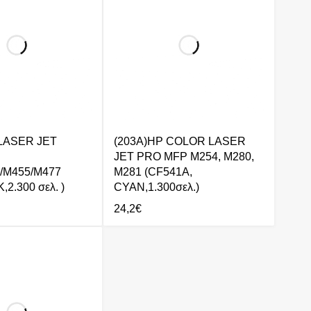
 LASER JET
(203A)HP COLOR LASER
JET PRO MFP M254, M280,
/M455/M477
M281 (CF541A,
,2.300 σελ. )
CYAN,1.300σελ.)
24,2
€