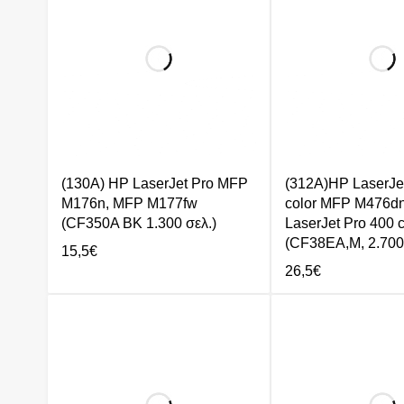
(130A) HP LaserJet Pro MFP
(312A)HP LaserJe
M176n, MFP M177fw
color MFP M476dn
(CF350A BK 1.300 σελ.)
LaserJet Pro 400 c
(CF38EA,M, 2.700
15,5
€
26,5
€