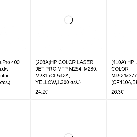
t Pro 400
(203A)HP COLOR LASER
(410A) HP
,dw,
JET PRO MFP M254, M280,
COLOR
olor
M281 (CF542A,
M452/M377
σελ.)
YELLOW,1.300 σελ.)
(CF410A,BK
24,2
€
26,3
€