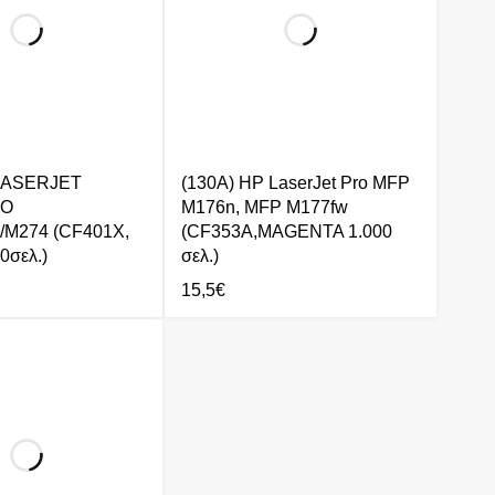
LASERJET
(130A) HP LaserJet Pro MFP
RO
M176n, MFP M177fw
/M274 (CF401X,
(CF353A,MAGENTA 1.000
0σελ.)
σελ.)
15,5
€