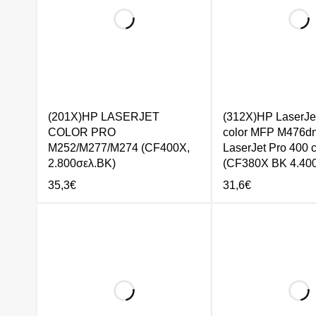
(201X)HP LASERJET
(312X)HP LaserJe
COLOR PRO
color MFP M476dn
M252/M277/M274 (CF400X,
LaserJet Pro 400 c
2.800σελ.BK)
(CF380X BK 4.400
35,3
€
31,6
€