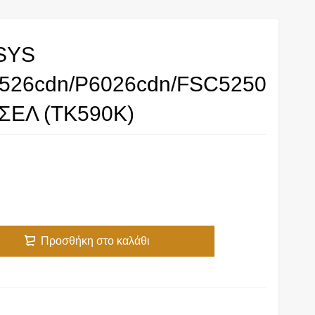
SYS
526cdn/P6026cdn/FSC5250
ΣΕΛ (TK590K)
Προσθήκη στο καλάθι