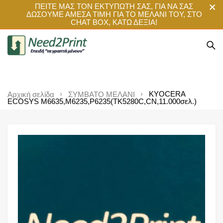
ΠΕΙΤΕ ΜΑΣ ΤΟΝ ΕΚΤΥΠΩΤΗ ΣΑΣ, ΓΙΑ ΝΑ ΣΑΣ
ΔΩΣΟΥΜΕ ΑΜΕΣΑ ΤΙΜΗ ΓΙΑ ΤΟ ΜΕΛΑΝΙ ΤΟΥ, ΣΤΟ
CHAT BOX, ΚΑΤΩ ΔΕΞΙΑ!
KYOCERA
Αρχική σελίδα
ΣΥΜΒΑΤΟ ΜΕΛΑΝΙ
ECOSYS M6635,M6235,P6235(TK5280C,CN,11.000σελ.)