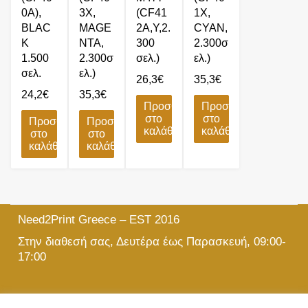
0A),
3X,
(CF41
1X,
BLΑC
MAGE
2A,Y,2.
CYAN,
K
NTA,
300
2.300σ
1.500
2.300σ
σελ.)
ελ.)
σελ.
ελ.)
26,3
€
35,3
€
24,2
€
35,3
€
Προσθήκη
Προσθήκη
στο
στο
Προσθήκη
Προσθήκη
καλάθι
καλάθι
στο
στο
καλάθι
καλάθι
Need2Print Greece – EST 2016
Στην διαθεσή σας, Δευτέρα έως Παρασκευή, 09:00-
17:00