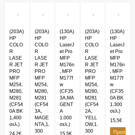
(203A)
(203A)
(130A)
(203A)
(130A)
HP
HP
HP
HP
HP
COLO
COLO
LaserJ
COLO
LaserJ
R
R
et Pro
R
et Pro
LASE
LASE
MFP
LASE
MFP
R JET
R JET
M176n
R JET
M176n
PRO
PRO
, MFP
PRO
, MFP
MFP
MFP
M177f
MFP
M177f
M254,
M254,
w
M254,
w
M280,
M280,
(CF35
M280,
(CF35
M281
M281
3A,MA
M281
0A BK
(CF54
(CF54
GENT
(CF54
1.300
0A BK
3A,
A
2A,
σελ.)
1,400
MAGE
1.000
YELL
15,5
€
σελ.)
NTA,1.
σελ.)
OW,1.
300
300
Προσθήκ
24,2
€
15,5
€