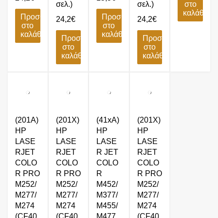
σελ.)
σελ.)
στο
καλάθι
Προσθήκη
Προσθήκη
24,2
€
24,2
€
στο
στο
καλάθι
καλάθι
Προσθήκη
Προσθήκη
στο
στο
καλάθι
καλάθι
(201A)
(201X)
(41xA)
(201X)
HP
HP
HP
HP
LASE
LASE
LASE
LASE
RJET
RJET
R JET
RJET
COLO
COLO
COLO
COLO
R PRO
R PRO
R
R PRO
M252/
M252/
M452/
M252/
M277/
M277/
M377/
M277/
M274
M274
M455/
M274
(CF40
(CF40
M477
(CF40