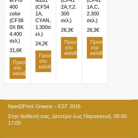
et Pro
M281
(CF41
(CF41
400
(CF54
2A,Y,2.
1A,C,
color
1A,
300
2.300
(CF38
CYAN,
σελ.)
σελ.)
0X BK
1.300σ
26,3
€
26,3
€
4.400
ελ.)
σελ.)
Προσθήκη
Προσθήκη
24,2
€
στο
στο
31,6
€
καλάθι
καλάθι
Προσθήκη
στο
Προσθήκη
καλάθι
στο
καλάθι
Need2Print Greece – EST 2016
Στην διαθεσή σας, Δευτέρα έως Παρασκευή, 09:00-
17:00