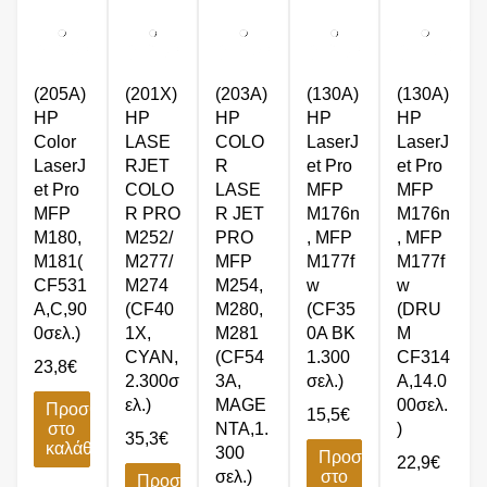
(205A)
(201X)
(203A)
(130A)
(130A)
HP
HP
HP
HP
HP
Color
LASE
COLO
LaserJ
LaserJ
LaserJ
RJET
R
et Pro
et Pro
et Pro
COLO
LASE
MFP
MFP
MFP
R PRO
R JET
M176n
M176n
M180,
M252/
PRO
, MFP
, MFP
M181(
M277/
MFP
M177f
M177f
CF531
M274
M254,
w
w
A,C,90
(CF40
M280,
(CF35
(DRU
0σελ.)
1X,
M281
0A BK
M
CYAN,
(CF54
1.300
CF314
23,8
€
2.300σ
3A,
σελ.)
A,14.0
ελ.)
MAGE
00σελ.
Προσθήκη
15,5
€
στο
NTA,1.
)
35,3
€
καλάθι
300
Προσθήκη
22,9
€
σελ.)
στο
Προσθήκη