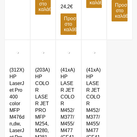
καλάθι
στο
Προσθήκ
24,2
€
καλάθι
στο
καλάθι
Προσθήκη
στο
καλάθι
(312X)
(203A)
(41xA)
(41xA)
HP
HP
HP
HP
LaserJ
COLO
LASE
LASE
et Pro
R
R JET
R JET
400
LASE
COLO
COLO
color
R JET
R
R
MFP
PRO
M452/
M452/
M476d
MFP
M377/
M377/
n,dw,
M254,
M455/
M455/
LaserJ
M280,
M477
M477