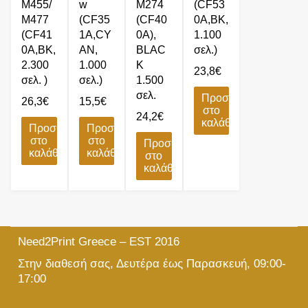
M455/
w
M274
(CF53
M477
(CF35
(CF40
0A,BK,
(CF41
1A,CY
0A),
1.100
0A,BK,
AN,
BLΑC
σελ.)
2.300
1.000
K
23,8
€
σελ. )
σελ.)
1.500
σελ.
Προσθήκη
26,3
€
15,5
€
στο
24,2
€
καλάθι
Προσθήκη
Προσθήκη
στο
στο
Προσθήκη
καλάθι
καλάθι
στο
καλάθι
Need2Print Greece – EST 2016
Στην διαθεσή σας, Δευτέρα έως Παρασκευή, 09:00-
17:00