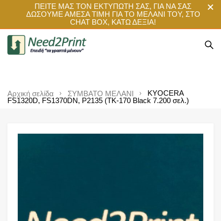
ΠΕΙΤΕ ΜΑΣ ΤΟΝ ΕΚΤΥΠΩΤΗ ΣΑΣ, ΓΙΑ ΝΑ ΣΑΣ
ΔΩΣΟΥΜΕ ΑΜΕΣΑ ΤΙΜΗ ΓΙΑ ΤΟ ΜΕΛΑΝΙ ΤΟΥ, ΣΤΟ
CHAT BOX, ΚΑΤΩ ΔΕΞΙΑ!
KYOCERA
Αρχική σελίδα
ΣΥΜΒΑΤΟ ΜΕΛΑΝΙ
FS1320D, FS1370DN, P2135 (TK-170 Black 7.200 σελ.)