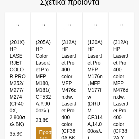
Σχετικά προϊόντα
(201X)
(205A)
(312A)
(130A)
(312A)
HP
HP
HP
HP
HP
LASE
Color
LaserJ
LaserJ
LaserJ
RJET
LaserJ
et Pro
et Pro
et Pro
COLO
et Pro
400
MFP
400
R PRO
MFP
color
M176n
color
M252/
M180,
MFP
, MFP
MFP
M277/
M181(
M476d
M177f
M476d
M274
CF532
n,dw,
w
n,dw,
(CF40
A,Y,90
LaserJ
(DRU
LaserJ
0X,
0σελ.)
et Pro
M
et Pro
2.800σ
400
CF314
400
23,8
€
ελ.BK)
color
A,14.0
color
(CF38
00σελ.
(CF38
Προσθήκη
35,3
€
στο
0A BK
)
2A,Y,