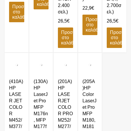
καλάθι
2.400
2.700σ
Προσθήκη
22,9
€
στο
σελ.)
ελ.)
καλάθι
Προσθήκη
26,5
€
26,5
€
στο
καλάθι
Προσθήκη
Προσθήκ
στο
στο
καλάθι
καλάθι
(410A)
(130A)
(201A)
(205A
HP
HP
HP
)HP
LASE
LaserJ
LASE
Color
R JET
et Pro
RJET
LaserJ
COLO
MFP
COLO
et Pro
R
M176n
R PRO
MFP
M452/
, MFP
M252/
M180,
M377/
M177f
M277/
M181