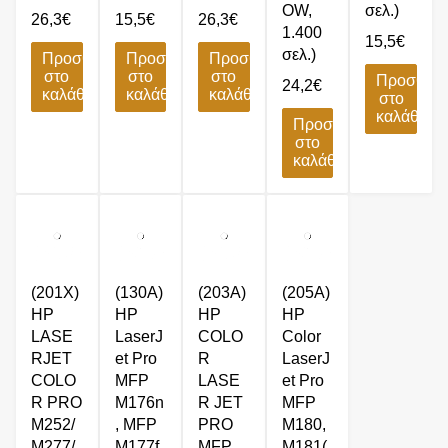
OW,
σελ.)
26,3
€
15,5
€
26,3
€
1.400
15,5
€
σελ.)
Προσθήκη
Προσθήκη
Προσθήκη
στο
στο
στο
Προσθήκ
24,2
€
καλάθι
καλάθι
καλάθι
στο
καλάθι
Προσθήκη
στο
καλάθι
(201X)
(130A)
(203A)
(205A)
HP
HP
HP
HP
LASE
LaserJ
COLO
Color
RJET
et Pro
R
LaserJ
COLO
MFP
LASE
et Pro
R PRO
M176n
R JET
MFP
M252/
, MFP
PRO
M180,
M277/
M177f
MFP
M181(