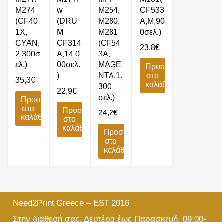
M274
w
M254,
CF533
(CF40
(DRU
M280,
A,M,90
1X,
M
M281
0σελ.)
CYAN,
CF314
(CF54
23,8
€
2.300σ
A,14.0
3A,
ελ.)
00σελ.
MAGE
Προσθήκη
)
NTA,1.
στο
35,3
€
καλάθι
300
22,9
€
σελ.)
Προσθήκη
στο
Προσθήκη
24,2
€
καλάθι
στο
καλάθι
Προσθήκη
στο
καλάθι
Need2Print Greece – EST 2016
Στην διαθεσή σας, Δευτέρα έως Παρασκευή, 09:00-