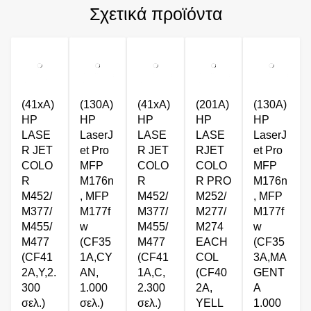
Σχετικά προϊόντα
(41xA)
(130A)
(41xA)
(201A)
(130A)
HP
HP
HP
HP
HP
LASE
LaserJ
LASE
LASE
LaserJ
R JET
et Pro
R JET
RJET
et Pro
COLO
MFP
COLO
COLO
MFP
R
M176n
R
R PRO
M176n
M452/
, MFP
M452/
M252/
, MFP
M377/
M177f
M377/
M277/
M177f
M455/
w
M455/
M274
w
M477
(CF35
M477
EACH
(CF35
(CF41
1A,CY
(CF41
COL
3A,MA
2A,Y,2.
AN,
1A,C,
(CF40
GENT
300
1.000
2.300
2A,
A
σελ.)
σελ.)
σελ.)
YELL
1.000