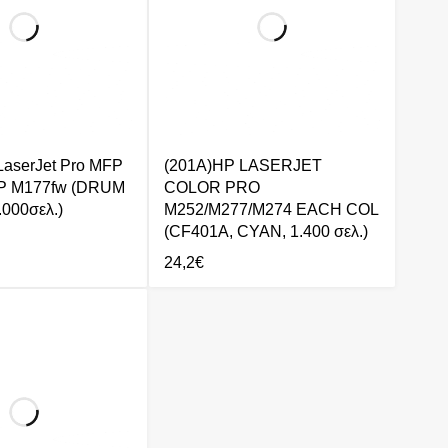
LaserJet Pro MFP
(201A)HP LASERJET
P M177fw (DRUM
COLOR PRO
000σελ.)
M252/M277/M274 EACH COL
(CF401A, CYAN, 1.400 σελ.)
24,2
€