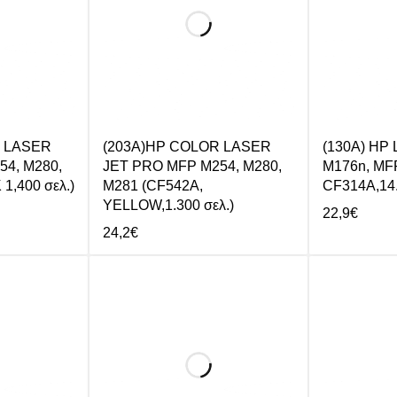
R LASER
(203A)HP COLOR LASER
(130A) HP 
4, M280,
JET PRO MFP M254, M280,
M176n, MF
1,400 σελ.)
M281 (CF542A,
CF314A,14.
YELLOW,1.300 σελ.)
22,9
€
24,2
€