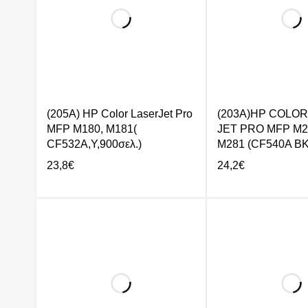
(205A) HP Color LaserJet Pro
(203A)HP COLO
MFP M180, M181(
JET PRO MFP M25
CF532A,Y,900σελ.)
M281 (CF540A BK 
23,8
€
24,2
€