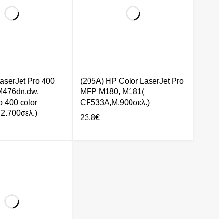
aserJet Pro 400
(205A) HP Color LaserJet Pro
M476dn,dw,
MFP M180, M181(
o 400 color
CF533A,M,900σελ.)
2.700σελ.)
23,8
€