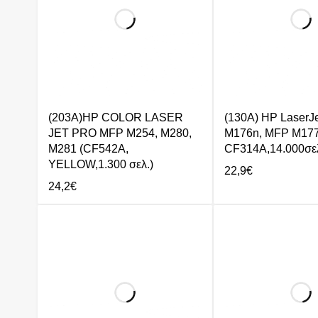
(203A)HP COLOR LASER
(130A) HP LaserJ
JET PRO MFP M254, M280,
M176n, MFP M17
M281 (CF542A,
CF314A,14.000σελ
YELLOW,1.300 σελ.)
22,9
€
24,2
€