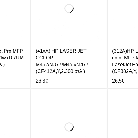
et Pro MFP
(41xA) HP LASER JET
(312A)HP L
7fw (DRUM
COLOR
color MFP 
.)
M452/M377/M455/M477
LaserJet Pr
(CF412A,Y,2.300 σελ.)
(CF382A,Y, 
26,3
€
26,5
€