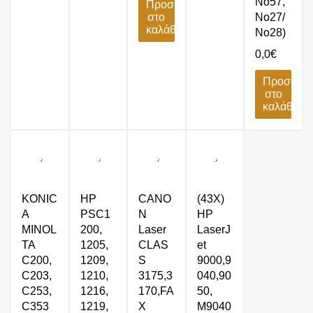
No57,
Προσθήκη
στο
No27/
καλάθι
No28)
0,0
€
Προσθήκ
στο
καλάθι
KONIC
HP
CANO
(43X)
A
PSC1
N
HP
MINOL
200,
Laser
LaserJ
TA
1205,
CLAS
et
C200,
1209,
S
9000,9
C203,
1210,
3175,3
040,90
C253,
1216,
170,FA
50,
C353
1219,
X
M9040