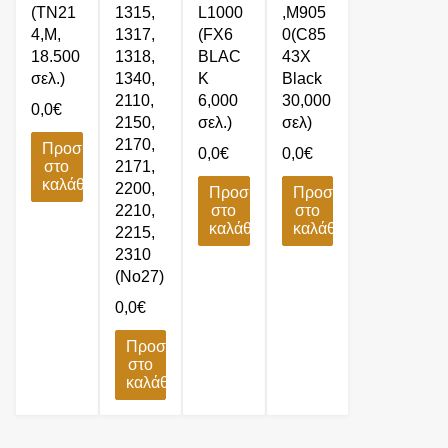
(TN21
1315,
L1000
,M905
4,M,
1317,
(FX6
0(C85
18.500
1318,
BLAC
43X
σελ.)
1340,
K
Black
2110,
6,000
30,000
0,0
€
2150,
σελ.)
σελ)
2170,
Προσθήκη
0,0
€
0,0
€
στο
2171,
καλάθι
2200,
Προσθήκη
Προσθήκη
2210,
στο
στο
καλάθι
καλάθι
2215,
2310
(No27)
0,0
€
Προσθήκη
στο
καλάθι