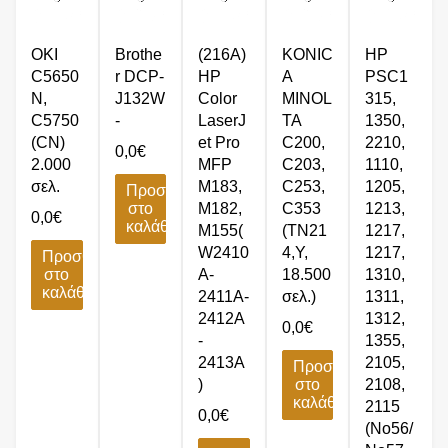
OKI
Brothe
(216A)
KONIC
HP
C5650
r DCP-
HP
A
PSC1
N,
J132W
Color
MINOL
315,
C5750
-
LaserJ
TA
1350,
(CN)
et Pro
C200,
2210,
0,0
€
2.000
MFP
C203,
1110,
σελ.
M183,
C253,
1205,
Προσθήκη
στο
M182,
C353
1213,
0,0
€
καλάθι
M155(
(TN21
1217,
W2410
4,Y,
1217,
Προσθήκη
στο
A-
18.500
1310,
καλάθι
2411A-
σελ.)
1311,
2412A
1312,
0,0
€
-
1355,
2413A
2105,
Προσθήκη
)
στο
2108,
καλάθι
2115
0,0
€
(No56/