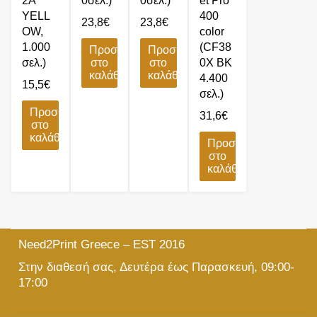
2A
0σελ.)
0σελ.)
et Pro
YELL
400
23,8
€
23,8
€
OW,
color
1.000
(CF38
Προσθήκη
Προσθήκη
σελ.)
στο
στο
0X BK
καλάθι
καλάθι
4.400
15,5
€
σελ.)
Προσθήκη
31,6
€
στο
καλάθι
Προσθήκη
στο
καλάθι
Need2Print Greece – EST 2016
Στην διαθεσή σας, Δευτέρα έως Παρασκευή, 09:00-
17:00