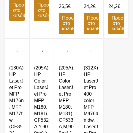
Προσθήκη
Προσθήκη
26,5
€
24,2
€
24,2
€
στο
στο
καλάθι
καλάθι
Προσθήκη
Προσθήκη
Προσθήκ
στο
στο
στο
καλάθι
καλάθι
καλάθι
(130A)
(205A)
(205A)
(312X)
HP
HP
HP
HP
LaserJ
Color
Color
LaserJ
et Pro
LaserJ
LaserJ
et Pro
MFP
et Pro
et Pro
400
M176n
MFP
MFP
color
, MFP
M180,
M180,
MFP
M177f
M181(
M181(
M476d
w
CF532
CF533
n,dw,
(CF35
A,Y,90
A,M,90
LaserJ