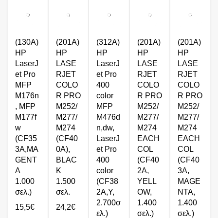
(130A)
(201A)
(312A)
(201A)
(201A)
HP
HP
HP
HP
HP
LaserJ
LASE
LaserJ
LASE
LASE
et Pro
RJET
et Pro
RJET
RJET
MFP
COLO
400
COLO
COLO
M176n
R PRO
color
R PRO
R PRO
, MFP
M252/
MFP
M252/
M252/
M177f
M277/
M476d
M277/
M277/
w
M274
n,dw,
M274
M274
(CF35
(CF40
LaserJ
EACH
EACH
3A,MA
0A),
et Pro
COL
COL
GENT
BLΑC
400
(CF40
(CF40
A
K
color
2A,
3A,
1.000
1.500
(CF38
YELL
MAGE
σελ.)
σελ.
2A,Y,
OW,
NTA,
2.700σ
1.400
1.400
15,5
€
24,2
€
ελ.)
σελ.)
σελ.)