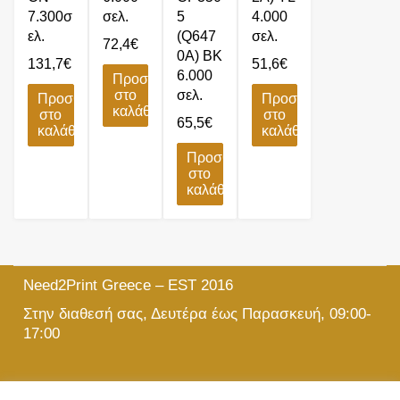
7.300σ
σελ.
5
4.000
ελ.
(Q647
σελ.
72,4
€
0A) BK
131,7
€
51,6
€
6.000
Προσθήκη
στο
σελ.
Προσθήκη
Προσθήκη
καλάθι
στο
στο
65,5
€
καλάθι
καλάθι
Προσθήκη
στο
καλάθι
Need2Print Greece – EST 2016
Στην διαθεσή σας, Δευτέρα έως Παρασκευή, 09:00-
17:00