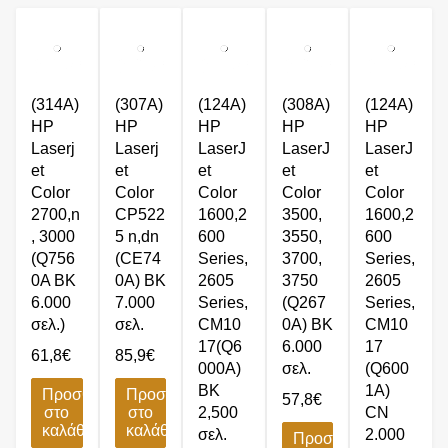
(314A)
(307A)
(124A)
(308A)
(124A)
HP
HP
HP
HP
HP
Laserj
Laserj
LaserJ
LaserJ
LaserJ
et
et
et
et
et
Color
Color
Color
Color
Color
2700,n
CP522
1600,2
3500,
1600,2
, 3000
5 n,dn
600
3550,
600
(Q756
(CE74
Series,
3700,
Series,
0A BK
0A) BK
2605
3750
2605
6.000
7.000
Series,
(Q267
Series,
σελ.)
σελ.
CM10
0A) BK
CM10
17(Q6
6.000
17
61,8
€
85,9
€
000A)
σελ.
(Q600
BK
1A)
Προσθήκη
Προσθήκη
57,8
€
στο
στο
2,500
CN
καλάθι
καλάθι
σελ.
2.000
Προσθήκη