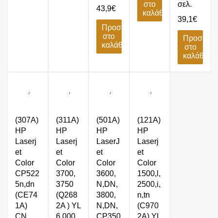
στο
σελ.
43,9
€
καλάθι
39,1
€
Προσθήκη
στο
Προσθήκ
καλάθι
στο
καλάθι
(307A)
(311A)
(501A)
(121A)
HP
HP
HP
HP
Laserj
Laserj
LaserJ
Laserj
et
et
et
et
Color
Color
Color
Color
CP522
3700,
3600,
1500,l,
5n,dn
3750
N,DN,
2500,i,
(CE74
(Q268
3800,
n,tn
1A)
2A ) YL
N,DN,
(C970
CN
6.000
CP350
2A) YL