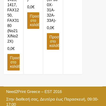
1417,
0X-
0,0
€
FAX12
31A-
50,
32A-
Προσθήκη
FAX31
στο
33A)-
καλάθι
80
0,0
€
(No21
X/No2
Προσθήκη
2X)
στο
καλάθι
0,0
€
Προσθήκη
στο
καλάθι
Need2Print Greece – EST 2016
Στην διαθεσή σας, Δευτέρα έως Παρασκευή, 09:00-
17:00