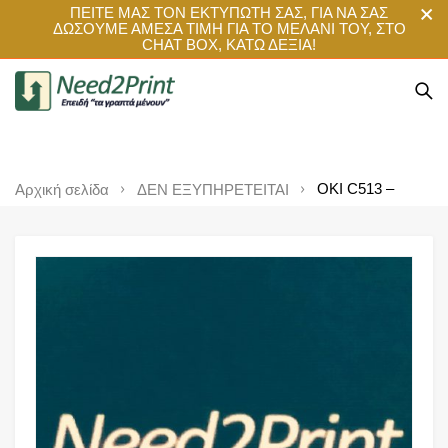
ΠΕΙΤΕ ΜΑΣ ΤΟΝ ΕΚΤΥΠΩΤΗ ΣΑΣ, ΓΙΑ ΝΑ ΣΑΣ
ΔΩΣΟΥΜΕ ΑΜΕΣΑ ΤΙΜΗ ΓΙΑ ΤΟ ΜΕΛΑΝΙ ΤΟΥ, ΣΤΟ
CHAT BOX, ΚΑΤΩ ΔΕΞΙΑ!
OKI C513 –
Αρχική σελίδα
ΔΕΝ ΕΞΥΠΗΡΕΤΕΙΤΑΙ