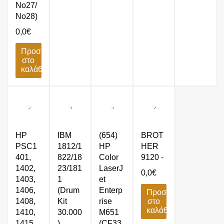
No27/
No28)
0,0
€
Προσθήκη
στο
καλάθι
HP
IBM
(654)
BROT
PSC1
1812/1
HP
HER
401,
822/18
Color
9120 -
1402,
23/181
LaserJ
0,0
€
1403,
1
et
1406,
(Drum
Enterp
Προσθήκη
1408,
Kit
rise
στο
καλάθι
1410,
30.000
M651
1415,
)
(CF33