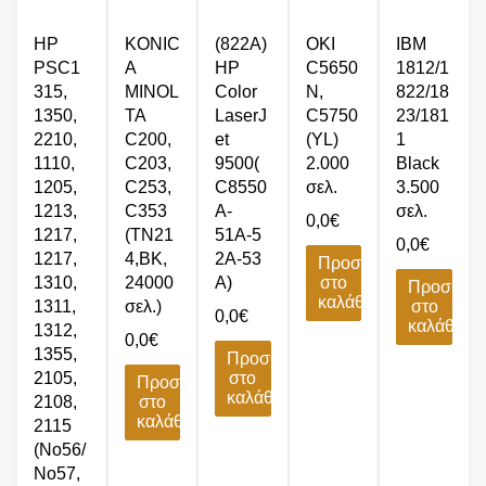
HP
KONIC
(822Α)
OKI
IBM
PSC1
A
HP
C5650
1812/1
315,
MINOL
Color
N,
822/18
1350,
TA
LaserJ
C5750
23/181
2210,
C200,
et
(YL)
1
1110,
C203,
9500(
2.000
Black
1205,
C253,
C8550
σελ.
3.500
1213,
C353
A-
σελ.
0,0
€
1217,
(TN21
51Α-5
0,0
€
1217,
4,BK,
2Α-53
Προσθήκη
1310,
24000
Α)
στο
Προσθήκ
καλάθι
1311,
σελ.)
στο
0,0
€
καλάθι
1312,
0,0
€
1355,
Προσθήκη
2105,
στο
Προσθήκη
καλάθι
2108,
στο
καλάθι
2115
(No56/
No57,