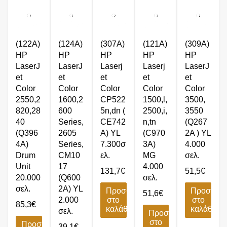
(122A)
(124A)
(307A)
(121A)
(309A)
HP
HP
HP
HP
HP
LaserJ
LaserJ
Laserj
Laserj
LaserJ
et
et
et
et
et
Color
Color
Color
Color
Color
2550,2
1600,2
CP522
1500,l,
3500,
820,28
600
5n,dn (
2500,i,
3550
40
Series,
CE742
n,tn
(Q267
(Q396
2605
A) YL
(C970
2A ) YL
4A)
Series,
7.300σ
3A)
4.000
Drum
CM10
ελ.
MG
σελ.
Unit
17
4.000
131,7
€
51,5
€
20.000
(Q600
σελ.
σελ.
2A) YL
Προσθήκη
Προσθήκ
51,6
€
2.000
στο
στο
85,3
€
καλάθι
καλάθι
σελ.
Προσθήκη
στο
Προσθήκη
39,1
€