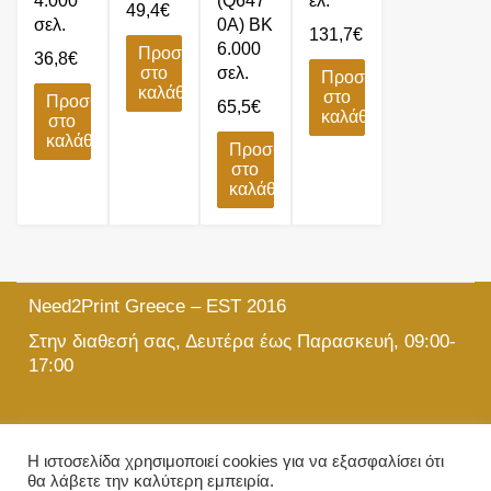
4.000
(Q647
ελ.
49,4
€
σελ.
0A) BK
131,7
€
6.000
Προσθήκη
36,8
€
στο
σελ.
Προσθήκη
καλάθι
στο
Προσθήκη
65,5
€
καλάθι
στο
καλάθι
Προσθήκη
στο
καλάθι
Need2Print Greece – EST 2016
Στην διαθεσή σας, Δευτέρα έως Παρασκευή, 09:00-
17:00
215 501 5903
Η ιστοσελίδα χρησιμοποιεί cookies για να εξασφαλίσει ότι
θα λάβετε την καλύτερη εμπειρία.
info@need2print.gr