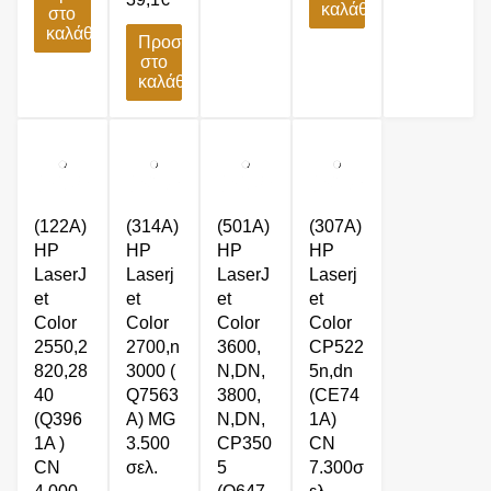
καλάθι
στο
καλάθι
Προσθήκη
στο
καλάθι
(122A)
(314A)
(501A)
(307A)
HP
HP
HP
HP
LaserJ
Laserj
LaserJ
Laserj
et
et
et
et
Color
Color
Color
Color
2550,2
2700,n
3600,
CP522
820,28
3000 (
N,DN,
5n,dn
40
Q7563
3800,
(CE74
(Q396
A) MG
N,DN,
1A)
1A )
3.500
CP350
CN
CN
σελ.
5
7.300σ