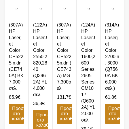
(307A)
(122A)
(307A)
(124A)
(314A)
HP
HP
HP
HP
HP
Laserj
LaserJ
Laserj
LaserJ
Laserj
et
et
et
et
et
Color
Color
Color
Color
Color
CP522
2550,2
CP522
1600,2
2700,n
5 n,dn
820,28
5n,dn (
600
, 3000
(CE74
40
CE743
Series,
(Q756
0A) BK
(Q396
A) MG
2605
0A BK
7.000
2A) YL
7.300σ
Series,
6.000
σελ.
4.000
ελ.
CM10
σελ.)
σελ.
17
85,9
€
131,7
€
61,8
€
(Q600
36,8
€
2A) YL
Προσθήκη
Προσθήκη
Προσθήκ
στο
στο
2.000
στο
Προσθήκη
καλάθι
καλάθι
καλάθι
στο
σελ.
καλάθι
39,1
€