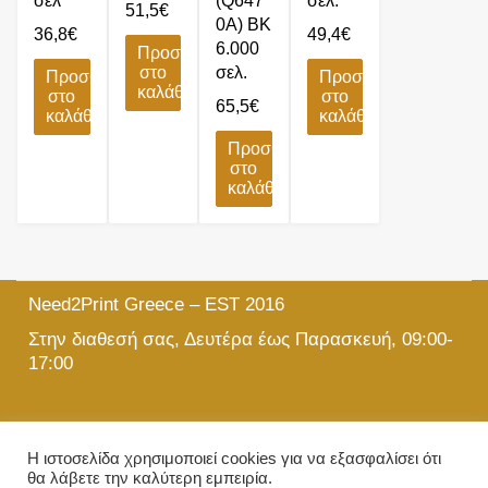
σελ
(Q647
σελ.
51,5
€
0A) BK
36,8
€
49,4
€
6.000
Προσθήκη
στο
σελ.
Προσθήκη
Προσθήκη
καλάθι
στο
στο
65,5
€
καλάθι
καλάθι
Προσθήκη
στο
καλάθι
Need2Print Greece – EST 2016
Στην διαθεσή σας, Δευτέρα έως Παρασκευή, 09:00-
17:00
215 501 5903
Η ιστοσελίδα χρησιμοποιεί cookies για να εξασφαλίσει ότι
θα λάβετε την καλύτερη εμπειρία.
info@need2print.gr