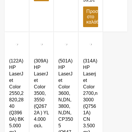
Προσθήκη
στο
καλάθι
(122A)
(309A)
(501A)
(314A)
HP
HP
HP
HP
LaserJ
LaserJ
LaserJ
Laserj
et
et
et
et
Color
Color
Color
Color
2550,2
3500,
3600,
2700,n
820,28
3550
N,DN,
3000
40
(Q267
3800,
(Q756
(Q396
2A ) YL
N,DN,
1A)
0A) BK
4.000
CP350
CN
5.000
σελ.
5
3.500