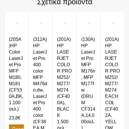
Σχετικά προϊόντα
(205A
(312A)
(201A)
(130A)
(201A)
)HP
HP
HP
HP
HP
Color
LaserJ
LASE
LaserJ
LASE
LaserJ
et Pro
RJET
et Pro
RJET
et Pro
400
COLO
MFP
COLO
MFP
color
R PRO
M176n
R PRO
M180,
MFP
M252/
, MFP
M252/
M181
M476d
M277/
M177f
M277/
(CF53
n,dw,
M274
w
M274
0A,BK,
LaserJ
(CF40
(DRU
EACH
1.100
et Pro
0A),
M
COL
σελ.)
400
BLΑC
CF314
(CF40
color
K
A,14.0
2A,
23,8
€
(CF38
1.500
00σελ.
YELL
EA,M,
σελ.
)
OW,