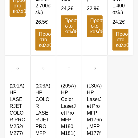
Προσθήκη
στο
2.700σ
1.400
24,2
€
22,9
€
καλάθι
ελ.)
σελ.)
Προσθήκη
Προσθήκη
26,5
€
24,2
€
στο
στο
καλάθι
καλάθι
Προσθήκη
Προσθήκ
στο
στο
καλάθι
καλάθι
(201A)
(203A)
(205A)
(130A)
HP
HP
HP
HP
LASE
COLO
Color
LaserJ
RJET
R
LaserJ
et Pro
COLO
LASE
et Pro
MFP
R PRO
R JET
MFP
M176n
M252/
PRO
M180,
, MFP
M277/
MFP
M181(
M177f