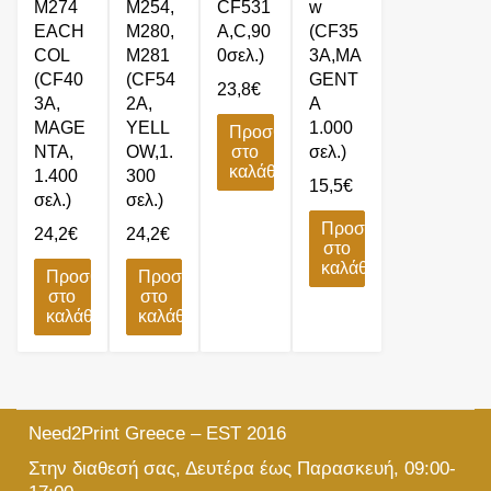
M274
M254,
CF531
w
EACH
M280,
A,C,90
(CF35
COL
M281
0σελ.)
3A,MA
(CF40
(CF54
GENT
23,8
€
3A,
2A,
A
MAGE
YELL
1.000
Προσθήκη
NTA,
OW,1.
στο
σελ.)
καλάθι
1.400
300
15,5
€
σελ.)
σελ.)
Προσθήκη
24,2
€
24,2
€
στο
καλάθι
Προσθήκη
Προσθήκη
στο
στο
καλάθι
καλάθι
Need2Print Greece – EST 2016
Στην διαθεσή σας, Δευτέρα έως Παρασκευή, 09:00-