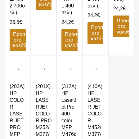
καλάθι
2.700σ
1.400
σελ.)
24,2
€
ελ.)
σελ.)
24,2
€
Προσθήκ
26,5
€
24,2
€
στο
Προσθήκη
καλάθι
στο
Προσθήκη
Προσθήκη
καλάθι
στο
στο
καλάθι
καλάθι
(203A)
(201X)
(312A)
(410A)
HP
HP
HP
HP
COLO
LASE
LaserJ
LASE
R
RJET
et Pro
R JET
LASE
COLO
400
COLO
R JET
R PRO
color
R
PRO
M252/
MFP
M452/
MFP
M277/
M476d
M377/