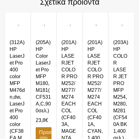
Σχετικά προϊόντα
(312A)
(205A)
(201A)
(201A)
(203A)
HP
HP
HP
HP
HP
LaserJ
Color
LASE
LASE
COLO
et Pro
LaserJ
RJET
RJET
R
400
et Pro
COLO
COLO
LASE
color
MFP
R PRO
R PRO
R JET
MFP
M180,
M252/
M252/
PRO
M476d
M181(
M277/
M277/
MFP
n,dw,
CF531
M274
M274
M254,
LaserJ
A,C,90
EACH
EACH
M280,
et Pro
0σελ.)
COL
COL
M281
400
(CF40
(CF40
(CF54
23,8
€
color
3A,
1A,
0A BK
(CF38
MAGE
CYAN,
1,400
Προσθήκη
EA,M,
στο
NTA,
1.400
σελ.)