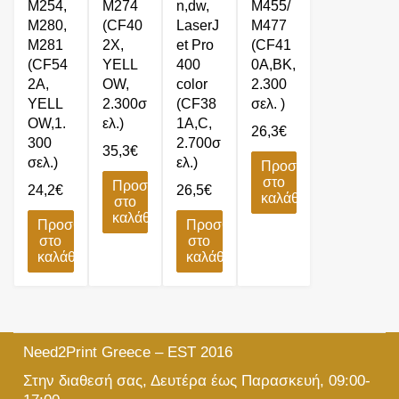
M254,
M274
n,dw,
M455/
M280,
(CF40
LaserJ
M477
M281
2X,
et Pro
(CF41
(CF54
YELL
400
0A,BK,
2A,
OW,
color
2.300
YELL
2.300σ
(CF38
σελ. )
OW,1.
ελ.)
1A,C,
26,3
€
300
2.700σ
35,3
€
σελ.)
ελ.)
Προσθήκη
στο
Προσθήκη
24,2
€
26,5
€
καλάθι
στο
καλάθι
Προσθήκη
Προσθήκη
στο
στο
καλάθι
καλάθι
Need2Print Greece – EST 2016
Στην διαθεσή σας, Δευτέρα έως Παρασκευή, 09:00-