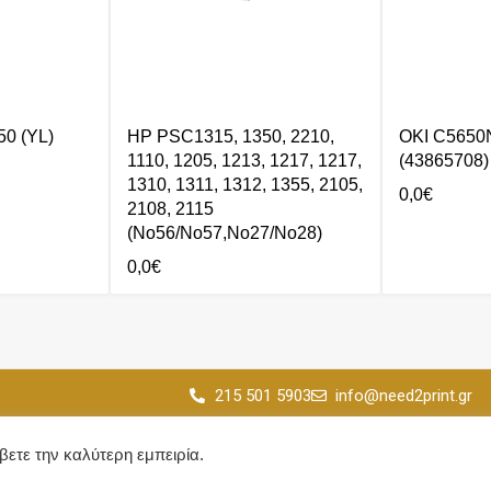
0 (YL)
HP PSC1315, 1350, 2210,
OKI C5650
1110, 1205, 1213, 1217, 1217,
(43865708)
1310, 1311, 1312, 1355, 2105,
0,0
€
2108, 2115
(No56/No57,No27/No28)
0,0
€
215 501 5903
info@need2print.gr
© 2024 All Rights Reserved.
-17:00
άβετε την καλύτερη εμπειρία.