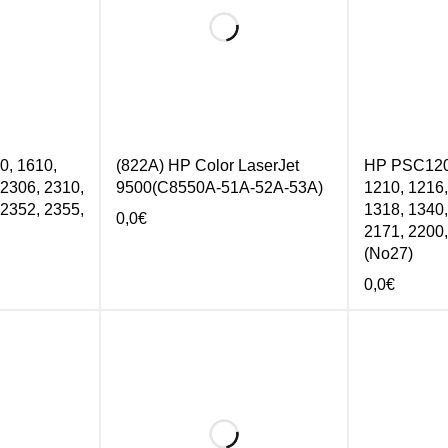
, 1610,
(822Α) HP Color LaserJet
HP PSC1200
 2306, 2310,
9500(C8550A-51Α-52Α-53Α)
1210, 1216,
 2352, 2355,
1318, 1340,
0,0
€
2171, 2200,
(No27)
0,0
€