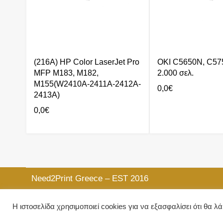
(216A) HP Color LaserJet Pro
OKI C5650N, C575
MFP M183, M182,
2.000 σελ.
M155(W2410A-2411A-2412A-
0,0
€
2413A)
0,0
€
Need2Print Greece – EST 2016
Στην διαθεσή σας, Δευτέρα έως Παρασκευή, 09:00
Η ιστοσελίδα χρησιμοποιεί cookies για να εξασφαλίσει ότι θα λ