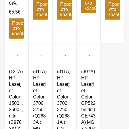
σελ.
στο
Προσθήκη
Προσθήκη
Προσθήκ
καλάθι
στο
στο
στο
65,5
€
καλάθι
καλάθι
καλάθι
Προσθήκη
στο
καλάθι
(121A)
(311A)
(311A)
(307A)
HP
HP
HP
HP
Laserj
Laserj
Laserj
Laserj
et
et
et
et
Color
Color
Color
Color
1500,l,
3700,
3700,
CP522
2500,i,
3750
3750
5n,dn (
n,tn
(Q268
(Q268
CE743
(C970
3A )
1A )
A) MG
2A) YL
MG
CN
7.300σ