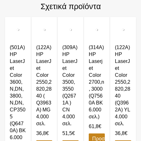
Σχετικά προϊόντα
(501A)
(122A)
(309A)
(314A)
(122A)
HP
HP
HP
HP
HP
LaserJ
LaserJ
LaserJ
Laserj
LaserJ
et
et
et
et
et
Color
Color
Color
Color
Color
3600,
2550,2
3500,
2700,n
2550,2
N,DN,
820,28
3550
, 3000
820,28
3800,
40 (
(Q267
(Q756
40
N,DN,
Q3963
1A )
0A BK
(Q396
CP350
A) MG
CN
6.000
2A) YL
5
4.000
4.000
σελ.)
4.000
(Q647
σελ.
σελ.
σελ.
61,8
€
0A) BK
36,8
€
51,5
€
36,8
€
6.000
Προσθήκη