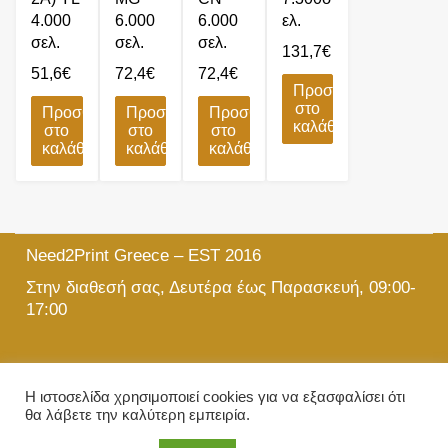
4.000
6.000
6.000
ελ.
σελ.
σελ.
σελ.
131,7
€
51,6
€
72,4
€
72,4
€
Προσθήκη
στο
Προσθήκη
Προσθήκη
Προσθήκη
καλάθι
στο
στο
στο
καλάθι
καλάθι
καλάθι
Need2Print Greece – EST 2016
Στην διαθεσή σας, Δευτέρα έως Παρασκευή, 09:00-
17:00
215 501 5903
Η ιστοσελίδα χρησιμοποιεί cookies για να εξασφαλίσει ότι
θα λάβετε την καλύτερη εμπειρία.
info@need2print.gr
© 2024 All Rights Reserved.