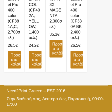
et Pro
COL
3X,
et Pro
400
(CF40
MAGE
400
color
2A,
NTA,
color
(CF38
YELL
2.300σ
(CF38
1A,C,
OW,
ελ.)
0A BK
2.700σ
1.400
2.400
35,3
€
ελ.)
σελ.)
σελ.)
Προσθήκη
26,5
€
24,2
€
26,5
€
στο
καλάθι
Προσθήκη
Προσθήκη
Προσθήκη
στο
στο
στο
καλάθι
καλάθι
καλάθι
Need2Print Greece – EST 2016
Στην διαθεσή σας, Δευτέρα έως Παρασκευή, 09:00-
17:00