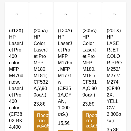
(312X)
(205A)
(130A)
(205A)
(201X)
HP
HP
HP
HP
HP
LaserJ
Color
LaserJ
Color
LASE
et Pro
LaserJ
et Pro
LaserJ
RJET
400
et Pro
MFP
et Pro
COLO
color
MFP
M176n
MFP
R PRO
MFP
M180,
, MFP
M180,
M252/
M476d
M181(
M177f
M181(
M277/
n,dw,
CF532
w
CF531
M274
LaserJ
A,Y,90
(CF35
A,C,90
(CF40
et Pro
0σελ.)
1A,CY
0σελ.)
2X,
400
AN,
YELL
23,8
€
23,8
€
color
1.000
OW,
(CF38
σελ.)
2.300σ
Προσθήκη
Προσθήκη
0X BK
στο
στο
ελ.)
15,5
€
καλάθι
καλάθι
4.400
35,3
€