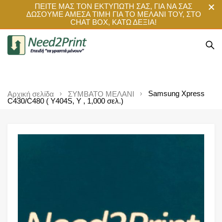
ΠΕΙΤΕ ΜΑΣ ΤΟΝ ΕΚΤΥΠΩΤΗ ΣΑΣ, ΓΙΑ ΝΑ ΣΑΣ
ΔΩΣΟΥΜΕ ΑΜΕΣΑ ΤΙΜΗ ΓΙΑ ΤΟ ΜΕΛΑΝΙ ΤΟΥ, ΣΤΟ
CHAT BOX, ΚΑΤΩ ΔΕΞΙΑ!
Samsung Xpress
Αρχική σελίδα
ΣΥΜΒΑΤΟ ΜΕΛΑΝΙ
C430/C480 ( Y404S, Y , 1,000 σελ.)