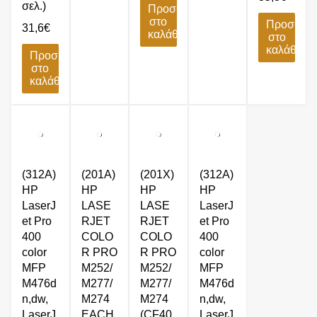
σελ.)
Προσθήκη
στο
Προσθήκ
31,6
€
καλάθι
στο
καλάθι
Προσθήκη
στο
καλάθι
(312A)
(201A)
(201X)
(312A)
HP
HP
HP
HP
LaserJ
LASE
LASE
LaserJ
et Pro
RJET
RJET
et Pro
400
COLO
COLO
400
color
R PRO
R PRO
color
MFP
M252/
M252/
MFP
M476d
M277/
M277/
M476d
n,dw,
M274
M274
n,dw,
LaserJ
EACH
(CF40
LaserJ