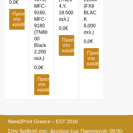
0,0
€
MFC-
4,Y,
(FX6
9160,
18.500
BLAC
Προσθήκη
στο
MFC-
σελ.)
K
καλάθι
9180
6,000
0,0
€
(TN80
σελ.)
00
Προσθήκη
0,0
€
Black
στο
καλάθι
2.200
Προσθήκη
σελ.)
στο
καλάθι
0,0
€
Προσθήκη
στο
καλάθι
Need2Print Greece – EST 2016
Στην διαθεσή σας, Δευτέρα έως Παρασκευή, 09:00-