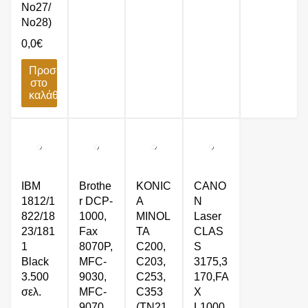
No27/
No28)
0,0
€
Προσθήκη
στο
καλάθι
IBM
Brothe
KONIC
CANO
1812/1
r DCP-
A
N
822/18
1000,
MINOL
Laser
23/181
Fax
TA
CLAS
1
8070P,
C200,
S
Black
MFC-
C203,
3175,3
3.500
9030,
C253,
170,FA
σελ.
MFC-
C353
X
9070,
(TN21
L1000