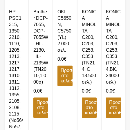
HP
Brothe
OKI
KONIC
KONIC
PSC1
r DCP-
C5650
A
A
315,
7055,
N,
MINOL
MINOL
1350,
DCP-
C5750
TA
TA
2210,
7055W
(YL)
C200,
C200,
1110,
, HL-
2.000
C203,
C203,
1205,
2130,
σελ.
C253,
C253,
1213,
HL-
C353
C353
0,0
€
1217,
2135W
(TN21
(TN21
1217,
(TN20
4, C ,
4,BK,
Προσθήκη
1310,
10,1.0
στο
18.500
24000
καλάθι
1311,
00σ)
σελ.)
σελ.)
1312,
0,0
€
0,0
€
0,0
€
1355,
2105,
Προσθήκη
Προσθήκη
Προσθήκ
2108,
στο
στο
στο
καλάθι
καλάθι
καλάθι
2115
(No56/
No57,