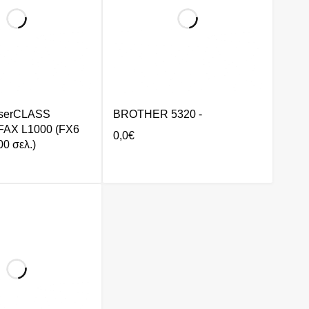
serCLASS
BROTHER 5320 -
FAX L1000 (FX6
0,0
€
0 σελ.)