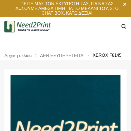
ΠΕΙΤΕ ΜΑΣ ΤΟΝ ΕΚΤΥΠΩΤΗ ΣΑΣ, ΓΙΑ ΝΑ ΣΑΣ
ΔΩΣΟΥΜΕ ΑΜΕΣΑ ΤΙΜΗ ΓΙΑ ΤΟ ΜΕΛΑΝΙ ΤΟΥ, ΣΤΟ
CHAT BOX, ΚΑΤΩ ΔΕΞΙΑ!
XEROX F8145
Αρχική σελίδα
ΔΕΝ ΕΞΥΠΗΡΕΤΕΙΤΑΙ