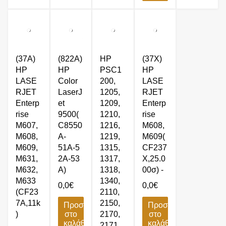
(37A)
(822Α)
HP
(37X)
HP
HP
PSC1
HP
LASE
Color
200,
LASE
RJET
LaserJ
1205,
RJET
Enterp
et
1209,
Enterp
rise
9500(
1210,
rise
M607,
C8550
1216,
M608,
M608,
A-
1219,
M609(
M609,
51Α-5
1315,
CF237
M631,
2Α-53
1317,
X,25.0
M632,
Α)
1318,
00σ) -
M633
1340,
0,0
€
0,0
€
(CF23
2110,
7A,11k
2150,
Προσθήκη
Προσθήκη
)
στο
2170,
στο
καλάθι
καλάθι
2171,