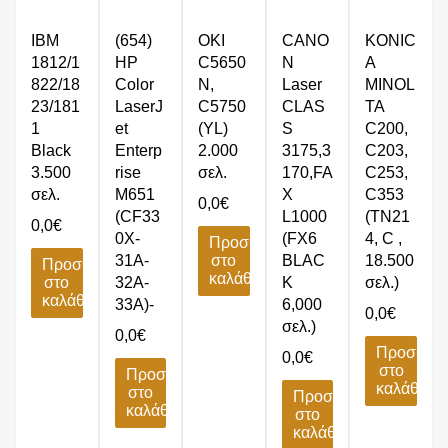
IBM
(654)
OKI
CANO
KONIC
1812/1
HP
C5650
N
A
822/18
Color
N,
Laser
MINOL
23/181
LaserJ
C5750
CLAS
TA
1
et
(YL)
S
C200,
Black
Enterp
2.000
3175,3
C203,
3.500
rise
σελ.
170,FA
C253,
σελ.
M651
X
C353
0,0
€
(CF33
L1000
(TN21
0,0
€
0X-
(FX6
4, C ,
Προσθήκη
31A-
στο
BLAC
18.500
Προσθήκη
καλάθι
στο
32A-
K
σελ.)
καλάθι
33A)-
6,000
0,0
€
σελ.)
0,0
€
Προσθήκ
0,0
€
στο
Προσθήκη
καλάθι
στο
Προσθήκη
καλάθι
στο
καλάθι