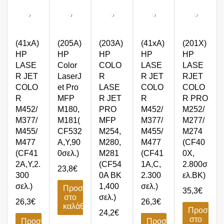
(41xA)
(205A)
(203A)
(41xA)
(201X)
HP
HP
HP
HP
HP
LASE
Color
COLO
LASE
LASE
R JET
LaserJ
R
R JET
RJET
COLO
et Pro
LASE
COLO
COLO
R
MFP
R JET
R
R PRO
M452/
M180,
PRO
M452/
M252/
M377/
M181(
MFP
M377/
M277/
M455/
CF532
M254,
M455/
M274
M477
A,Y,90
M280,
M477
(CF40
(CF41
0σελ.)
M281
(CF41
0X,
2A,Y,2.
(CF54
1A,C,
2.800σ
23,8
€
300
0A BK
2.300
ελ.BK)
σελ.)
1,400
σελ.)
Προσθήκη
35,3
€
στο
σελ.)
26,3
€
26,3
€
καλάθι
Προσθήκ
24,2
€
στο
Προσθήκη
Προσθήκη