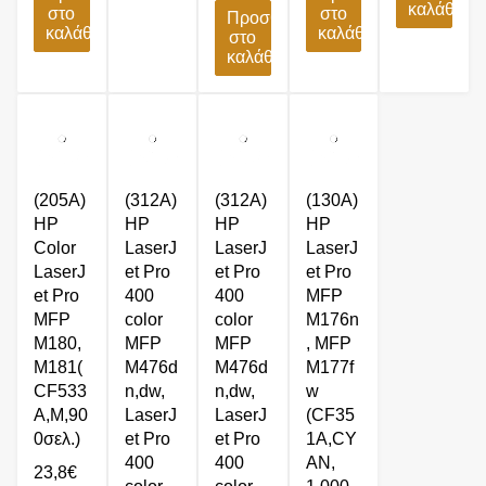
καλάθι
στο
στο
Προσθήκη
καλάθι
καλάθι
στο
καλάθι
(205A)
(312A)
(312A)
(130A)
HP
HP
HP
HP
Color
LaserJ
LaserJ
LaserJ
LaserJ
et Pro
et Pro
et Pro
et Pro
400
400
MFP
MFP
color
color
M176n
M180,
MFP
MFP
, MFP
M181(
M476d
M476d
M177f
CF533
n,dw,
n,dw,
w
A,M,90
LaserJ
LaserJ
(CF35
0σελ.)
et Pro
et Pro
1A,CY
400
400
AN,
23,8
€