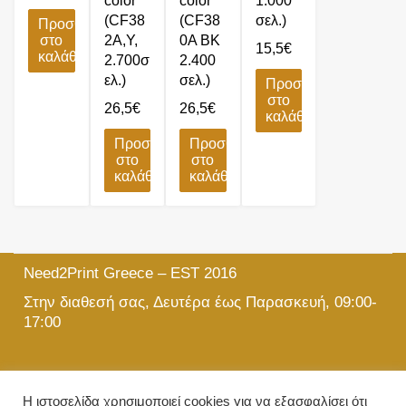
color
color
1.000
(CF38
(CF38
σελ.)
Προσθήκη
στο
2A,Y,
0A BK
15,5
€
καλάθι
2.700σ
2.400
ελ.)
σελ.)
Προσθήκη
στο
26,5
€
26,5
€
καλάθι
Προσθήκη
Προσθήκη
στο
στο
καλάθι
καλάθι
Need2Print Greece – EST 2016
Στην διαθεσή σας, Δευτέρα έως Παρασκευή, 09:00-
17:00
215 501 5903
Η ιστοσελίδα χρησιμοποιεί cookies για να εξασφαλίσει ότι